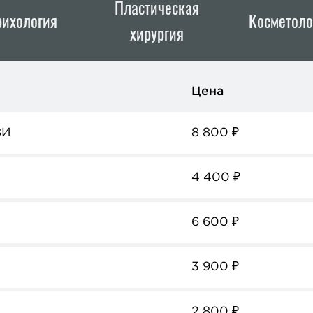
Пластическая
рихология
Косметоло
хирургия
Цена
ЗИ
8 800
₽
4 400
₽
6 600
₽
3 900
₽
2 800
₽