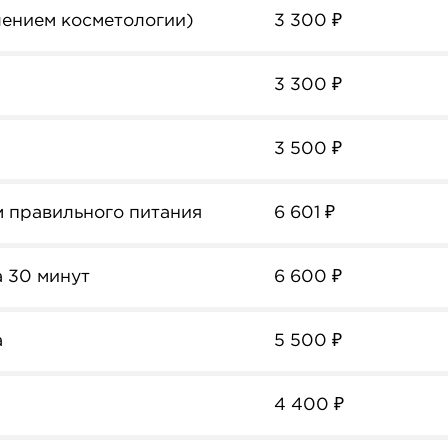
лением косметологии)
3 300
₽
3 300
₽
3 500
₽
м правильного питания
6 601
₽
а 30 минут
6 600
₽
а
5 500
₽
4 400
₽