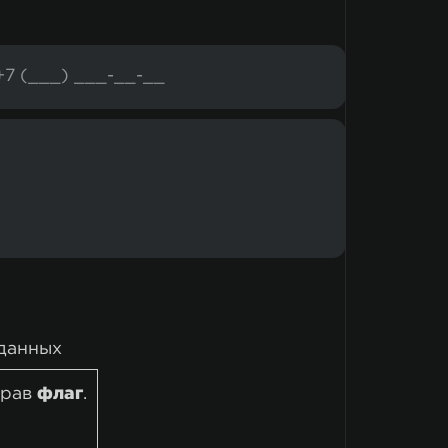
данных
брав
флаг
.