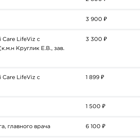
3 900
₽
 Care LifeViz с
3 300
₽
.м.н Круглик Е.В., зав.
 Care LifeViz с
1 899
₽
1 500
₽
а, главного врача
6 100
₽