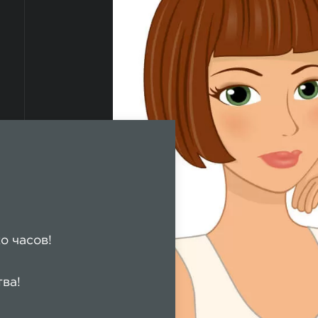
о часов!
тва!