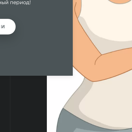
ный период!
МИ