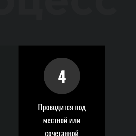
оцесс
4
Проводится под
местной или
сочетанной