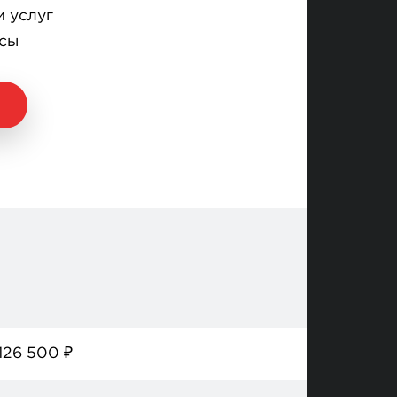
и услуг
осы
126 500
₽