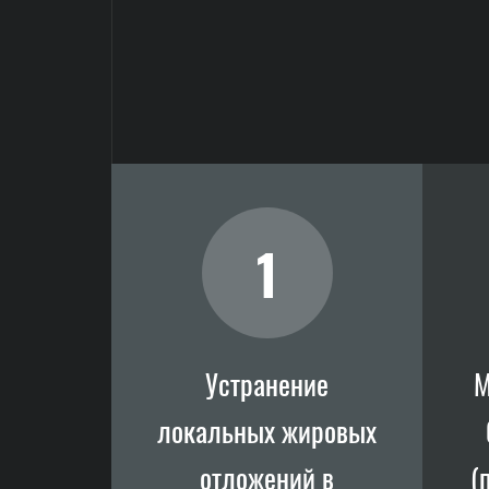
1
Устранение
М
локальных жировых
отложений в
(