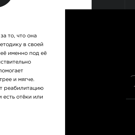
а то, что она
етодику в своей
 её именно под её
йствительно
помогает
рее и мягче.
ит реабилитацию
 есть отёки или