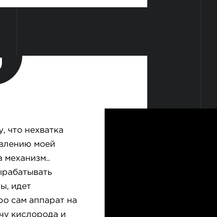
, что нехватка
влению моей
 механизм..
ырабатывать
ы, идет
ро сам аппарат на
ачу кислорода и