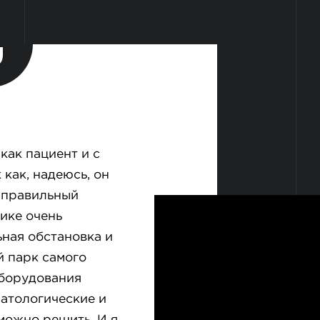
как пациент и с
 как, надеюсь, он
 правильный
ике очень
ьная обстановка и
й парк самого
оборудования
матологические и