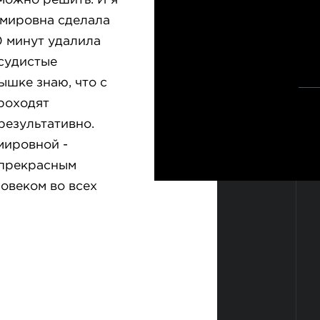
можно решить. И я
имировна сделала
0 минут удалила
судистые
лышке знаю, что с
роходят
результативно.
мировной -
 прекрасным
овеком во всех