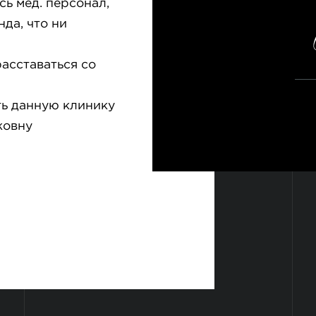
сь мед. персонал,
да, что ни
расставаться со
ть данную клинику
жовну