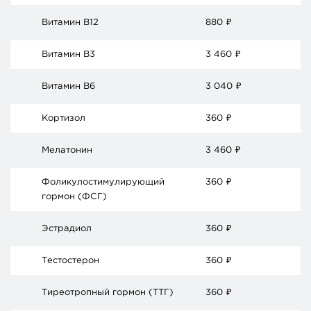
Витамин В12
880
₽
Витамин В3
3 460
₽
Витамин В6
3 040
₽
Кортизол
360
₽
Мелатонин
3 460
₽
Фоликулостимулирующий
360
₽
гормон (ФСГ)
Эстрадиол
360
₽
Тестостерон
360
₽
Тиреотропный гормон (ТТГ)
360
₽