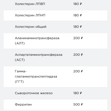
Холестерин ЛПВП
180
₽
Холестерин ЛПНП
180
₽
Холестерин общий
180
₽
Аланинаминотрансфераза
200
₽
(АЛТ)
Аспартатаминотрансфераза
200
₽
(АСТ)
Гамма-
200
₽
глютамилтранспептидаза
(ГГТ)
Сывороточное железо
180
₽
Ферритин
500
₽