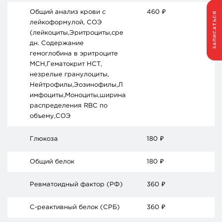
Общий анализ крови с
460
₽
ЗАПИСАТЬСЯ
лейкоформулой, СОЭ
(лейкоциты,Эритроциты,сре
дн. Содержание
гемоглобина в эритроците
МСH,Гематокрит НСТ,
незрелые гранулоциты,
Нейтрофилы,Эозинофилы,Л
имфоциты,Моноциты,ширина
распределения RBC по
объему,СОЭ
Глюкоза
180
₽
Общий белок
180
₽
Ревматоидный фактор (РФ)
360
₽
С-реактивный белок (СРБ)
360
₽