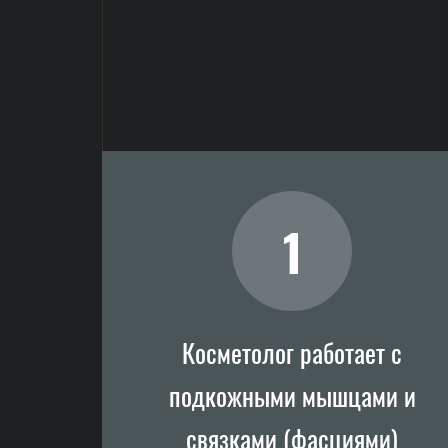
1
Косметолог работает с
подкожными мышцами и
связками (фасциями)