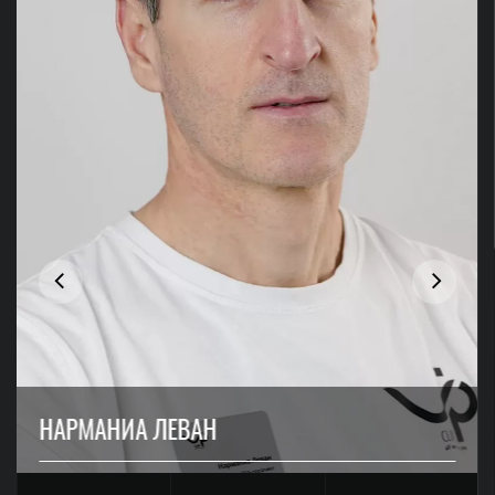
НАРМАНИА ЛЕВАН