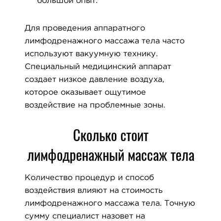
большой опыт.
Для проведения аппаратного
лимфодренажного массажа тела часто
используют вакуумную технику.
Специальный медицинский аппарат
создает низкое давление воздуха,
которое оказывает ощутимое
воздействие на проблемные зоны.
Сколько стоит
лимфодренажный массаж тела
Количество процедур и способ
воздействия влияют на стоимость
лимфодренажного массажа тела. Точную
сумму специалист назовет на