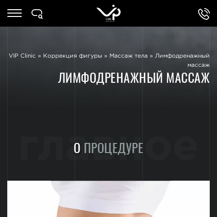
VIP Clinic
»
Коррекция фигуры
»
Массаж тела
»
Лимфодренажный
массаж
ЛИМФОДРЕНАЖНЫЙ МАССАЖ
главное
О
ПРОЦЕДУРЕ