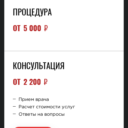
ПРОЦЕДУРА
ОТ
5 000
₽
КОНСУЛЬТАЦИЯ
ОТ
2 200
₽
Прием врача
Расчет стоимости услуг
Ответы на вопросы