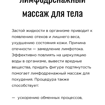
массаж для тела
Застой жидкости в организме приводит к
появлению отеков и лишнего веса,
ухудшению состояния кожи. Причина
отечности — замедление лимфотока.
Эффективно повлиять на циркуляцию
воды в организме, вывести вредные
вещества, придать фигуре подтянутость
помогает лимфодренажный массаж для
похудения. Процедура также
способствует:
ускорению обменных процессов,