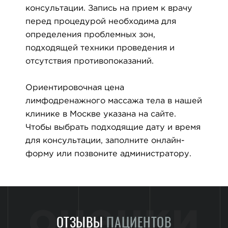
консультации. Запись на прием к врачу
перед процедурой необходима для
определения проблемных зон,
подходящей техники проведения и
отсутствия противопоказаний.
Ориентировочная цена
лимфодренажного массажа тела в нашей
клинике в Москве указана на сайте.
Чтобы выбрать подходящие дату и время
для консультации, заполните онлайн-
форму или позвоните администратору.
оценки
ОТЗЫВЫ
ПАЦИЕНТОВ