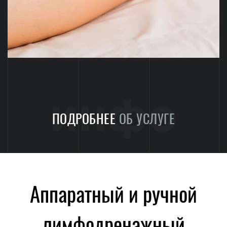
инфо
ПОДРОБНЕЕ
ОБ УСЛУГЕ
Аппаратный и ручной
лимфодренажный