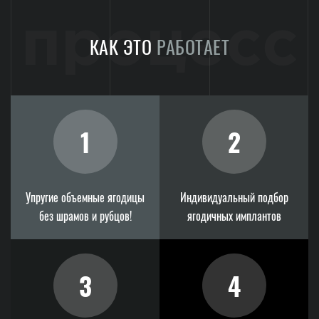
процесс
КАК ЭТО
РАБОТАЕТ
1
2
Упругие объемные ягодицы
Индивидуальный подбор
без шрамов и рубцов!
ягодичных имплантов
3
4