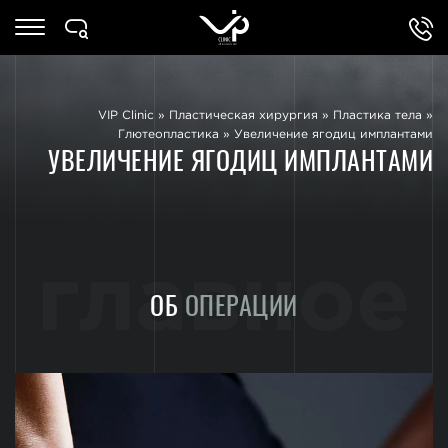
VIP Clinic
»
Пластическая хирургия
»
Пластика тела
»
Глютеопластика
»
Увеличение ягодиц имплантами
УВЕЛИЧЕНИЕ ЯГОДИЦ ИМПЛАНТАМИ
главное
ОБ
ОПЕРАЦИИ