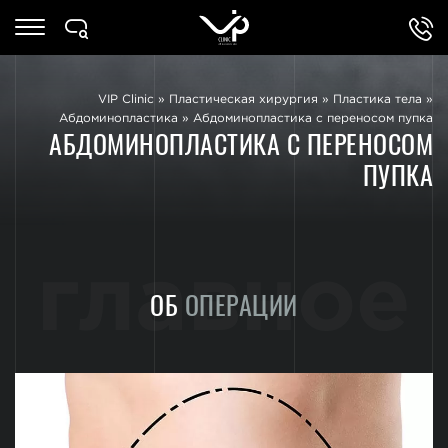
VIP Clinic
»
Пластическая хирургия
»
Пластика тела
»
Абдоминопластика
»
Абдоминопластика с переносом пупка
АБДОМИНОПЛАСТИКА С ПЕРЕНОСОМ
ПУПКА
главное
ОБ
ОПЕРАЦИИ