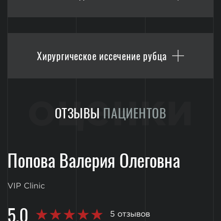
Хирургическое иссечение рубца
оценки
ОТЗЫВЫ
ПАЦИЕНТОВ
Попова Валерия Олеговна
VIP Clinic
5.0
5 отзывов