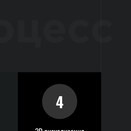
оцесс
4