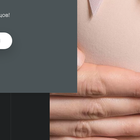
цов!
М