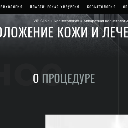
ТРИХОЛОГИЯ
ПЛАСТИЧЕСКАЯ ХИРУРГИЯ
КОСМЕТОЛОГИЯ
ОБ
VIP Clinic
»
Косметология
»
Аппаратная косметологи
ЛОЖЕНИЕ КОЖИ И ЛЕЧЕ
ное
О
ПРОЦЕДУРЕ