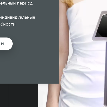
тельный период
 индивидуальные
ебности
МИ