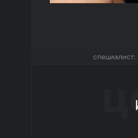
специалист:
ц