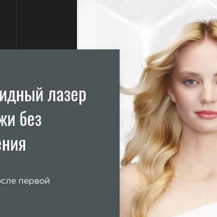
ридный лазер
жи без
ения
осле первой