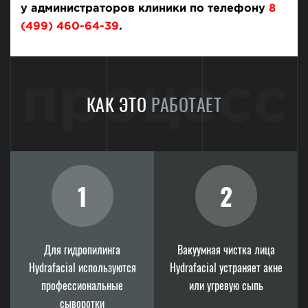
у администраторов клиники по телефону
8
(499) 460-64-39
.
процесс
КАК ЭТО
РАБОТАЕТ
1
2
Для гидропилинга
Вакуумная чистка лица
Hydrafacial используются
Hydrafacial устраняет акне
профессиональные
или угревую сыпь
сыворотки