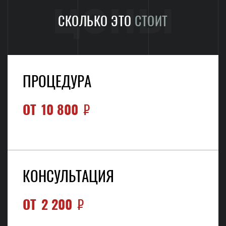
цены
СКОЛЬКО ЭТО
СТОИТ
ПРОЦЕДУРА
ОТ
10 800
₽
КОНСУЛЬТАЦИЯ
ОТ
2 200
₽