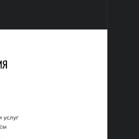
ИЯ
и услуг
осы