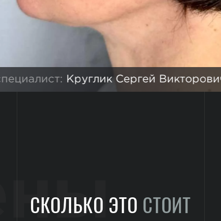
специалист:
Круглик Сергей Викторови
ены
СКОЛЬКО ЭТО
СТОИТ