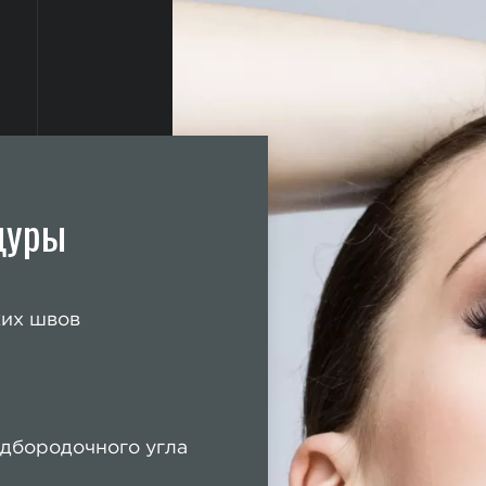
дуры
ких швов
дбородочного угла