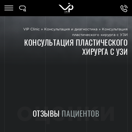
VIP Clinic
»
Консультация и диагностика
»
Консультация
пластического хирурга с УЗИ
КОНСУЛЬТАЦИЯ ПЛАСТИЧЕСКОГО
ХИРУРГА С УЗИ
оценки
ОТЗЫВЫ
ПАЦИЕНТОВ