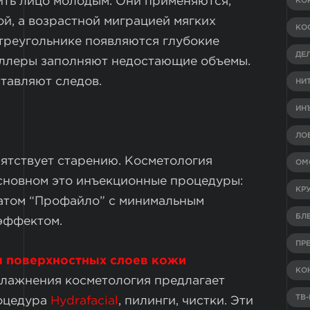
ть лицо молодым. Они применяются,
КО
й, а возрастной миграцией мягких
КО
 треугольнике появляются глубокие
ДЕ
иллеры заполняют недостающие объемы.
тавляют следов.
НИ
ИН
ЛО
ятствует старению. Косметология
ОМ
основном это инъекционные процедуры:
КР
атом “Профайло” с минимальным
БЛ
эффектом.
ПР
 поверхностных слоев кожи
КО
влажнения косметология предлагает
ТВ
роцедура
Hydrafacial
, пилинги, чистки. Эти