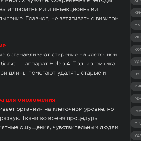
я многих мужчин. Современные методы
ХИ
овы аппаратными и инъекционными
КР
ысение. Главное, не затягивать с визитом
МА
УШ
ие
КО
ые останавливают старение на клеточном
УД
ботка — аппарат Heleo 4. Только физика
ной длины помогают удалять старые и
ПУ
МИ
РЕ
ра для омоложения
ает организм на клеточном уровне, но
РЕ
ьтразвук. Ткани во время процедуры
МО
риятные ощущения, чувствительным людям
УД