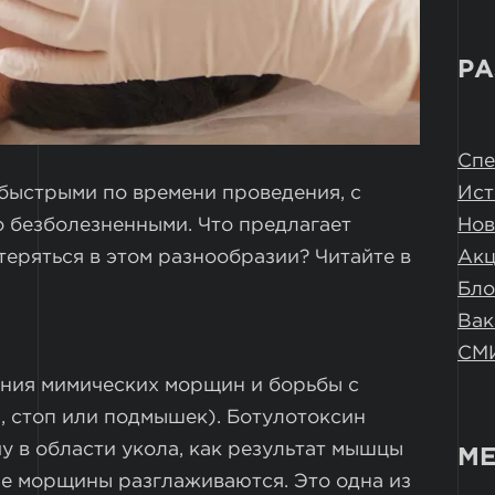
РА
Спе
Ист
быстрыми по времени проведения, с
Нов
 безболезненными. Что предлагает
Ак
теряться в этом разнообразии? Читайте в
Бло
Вак
СМ
ния мимических морщин и борьбы с
, стоп или подмышек). Ботулотоксин
 в области укола, как результат мышцы
МЕ
е морщины разглаживаются. Это одна из