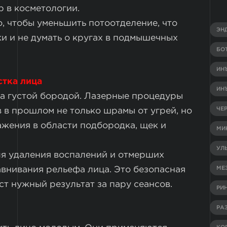
 в косметологии.
, чтобы уменьшить потоотделение, что
ЭН
и и не думать о кругах в подмышечных
БО
ИН
стка лица
ИН
за густой бородой. Лазерные процедуры
ЧЕ
 в прошлом не только шрамы от угрей, но
ажения в области подбородка, щек и
МИ
УЛ
ля удаления воспалений и отмерших
авнивания рельефа лица. Это безопасная
МЕ
ст нужный результат за пару сеансов.
РИ
РА