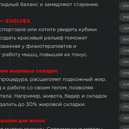
идный баланс и замедляют старение.
КР
ЭН
 — EVOLVEX
УД
спортзале или хотите увидеть кубики
оздать красивый рельеф поможет
ВИ
ованная у физиотерапевтов и
ОП
 работу мышц, повышая их тонус.
ОМ
ния жировых складок
ОП
 процедура, расщепляет подкожный жир.
КО
 к работе со своим телом, позволяя
ела. Например, живота, бедер и складок
ПР
удалить до 30% жировой складки.
ПР
УВ
ерапия для волос