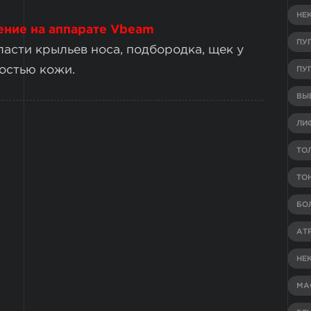
НЕ
ение на аппарате Vbeаm
ПУ
ласти крыльев носа, подбородка, щек у
остью кожи.
ПУ
ВЫВ
ЛИ
ТО
ТО
БО
АТ
НЕ
МА