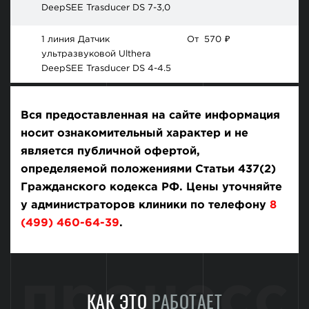
DeepSEE Trasducer DS 7-3,0
1 линия Датчик
От
570
₽
ультразвуковой Ulthera
DeepSEE Trasducer DS 4-4.5
Вся предоставленная на сайте информация
носит ознакомительный характер и не
является публичной офертой,
определяемой положениями Статьи 437(2)
Гражданского кодекса РФ. Цены уточняйте
у администраторов клиники по телефону
8
(499) 460-64-39
.
процесс
КАК ЭТО
РАБОТАЕТ