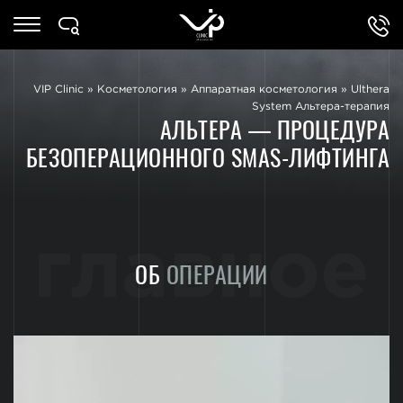
VIP Clinic
»
Косметология
»
Аппаратная косметология
»
Ulthera
System Альтера-терапия
АЛЬТЕРА — ПРОЦЕДУРА
БЕЗОПЕРАЦИОННОГО SMAS-ЛИФТИНГА
главное
ОБ
ОПЕРАЦИИ