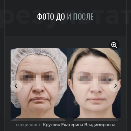
результа
ФОТО ДО
И ПОСЛЕ
специалист:
Круглик Екатерина Владимировна