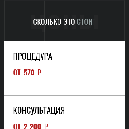
цены
СКОЛЬКО ЭТО
СТОИТ
ПРОЦЕДУРА
ОТ
570
₽
КОНСУЛЬТАЦИЯ
ОТ
2 200
₽