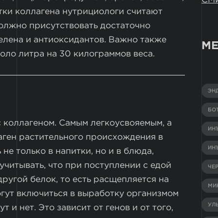
тки коллагена нутрициологи считают
должно присутствовать достаточно
селена и антиоксидантов. Важно также
МЕ
коло литра на 30 килограммов веса.
ЭН
БО
 коллагеном. Самым легкоусвояемым, а
ИН
аген растительного происхождения в
ИН
е только в напитки, но и в блюда,
учитывать, что при поступлении с едой
ЧЕ
другой белок, то есть расщепляется на
МИ
огут включиться в выработку организмом
УЛ
т и нет. Это зависит от генов и от того,