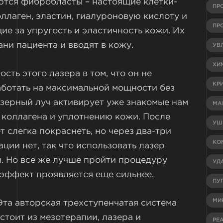
уются фибробласты – настоящие клетки-
ПР
ллаген, эластин, гиалуроновую кислоту и
ПР
е за упругость и эластичность кожи. Их
ни пациента и вводят в кожу.
УВ
ХИ
ость этого лазера в том, что он не
КР
аботать на максимальной мощности без
азерный луч активирует уже знакомые нам
МА
 коллагена и уплотнению кожи. После
УШ
 слегка покраснеть, но через два-три
КО
ции нет, так что использовать лазер
. Но все же лучше пройти процедуру
УД
а эффект проявляется еще сильнее.
ПУ
МИ
 Эта авторская трехступенчатая система
стоит из мезотерапии, лазера и
РЕ