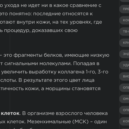
 ухода не идет ни в какое сравнение с
ПР
то понятно: последние относятся к
КО
отают внутри кожи, на тех уровнях, где
ь процедур, доказавших свою
ТВ
КР
ЭН
 – это фрагменты белков, имеющие низкую
т сигнальными молекулами. Попадая в
УД
увеличить выработку коллагена 1-го, 3-го
ВИ
ислоты. В результате этого цвет лица
стичность кожи, а морщины становятся
ОП
ОМ
ОП
 клеток
. В организме взрослого человека
ых клеток. Мезенхимальные (МСК) – один
КО