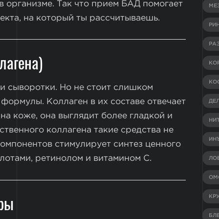
в организме. Так что прием БАД помогает
МЕ
фекта, на который ты рассчитываешь.
РИ
РА
лагена)
КО
КО
и сыворотки. Но не стоит слишком
 формулы. Коллаген в их составе отвечает
ДЕ
на коже, она выглядит более гладкой и
НИ
ственного коллагена такие средства не
ИН
компонентов стимулирует синтез ценного
лотами, ретинолом и витамином С.
ЛО
ОМ
уры
КР
БЛ