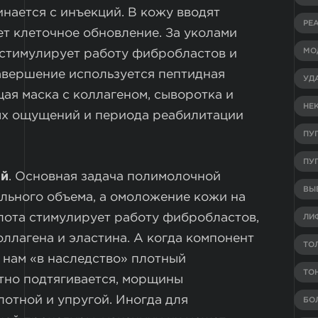
нается с инъекций. В кожу вводят
РЕ
т клеточное обновление. За уколами
МО
 стимулирует работу фибробластов и
завершение используется пептидная
УД
ая маска с коллагеном, сыворотка и
НЕ
ых ощущений и периода реабилитации
ПУ
ПУ
ой
. Основная задача полимолочной
ВЫВ
льного объема, а омоложение кожи на
лота стимулирует работу фибробластов,
ЛИ
оллагена и эластина. А когда компонент
ТО
т нам «в наследство» плотный
ТО
етно подтягивается, морщины
лотной и упругой. Иногда для
БО