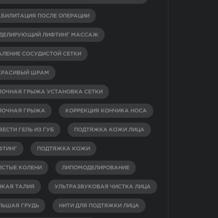
АБИЛИТАЦИЯ ПОСЛЕ ОПЕРАЦИИ
ДЕЛИРУЮЩИЙ ЛИФТИНГ МАССАЖ
АЛЕНИЕ СОСУДИСТОЙ СЕТКИ
КРАСИВЫЙ ШРАМ
ПОЧНАЯ ГРЫЖА УСТАНОВКА СЕТКИ
ПОЧНАЯ ГРЫЖА
КОРРЕКЦИЯ КОНЧИКА НОСА
ЕСТИ ГЕЛЬ ИЗ ГУБ
ПОДТЯЖКА КОЖИ ЛИЦА
ФТИНГ
ПОДТЯЖКА КОЖИ
ЛСТЫЕ КОЛЕНИ
ЛИПОМОДЕЛИРОВАНИЕ
НКАЯ ТАЛИЯ
УЛЬТРАЗВУКОВАЯ ЧИСТКА ЛИЦА
ЛЬШАЯ ГРУДЬ
НИТИ ДЛЯ ПОДТЯЖКИ ЛИЦА