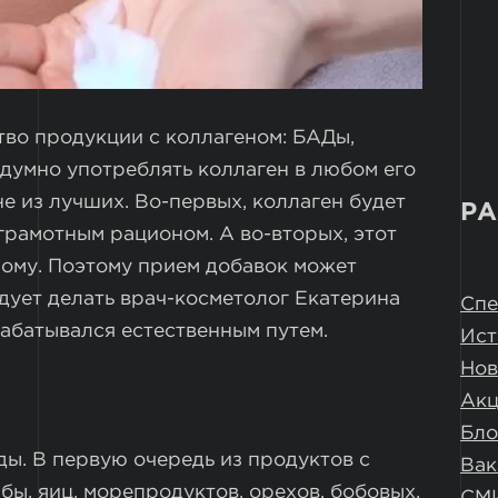
тво продукции с коллагеном: БАДы,
здумно употреблять коллаген в любом его
 не из лучших. Во-первых, коллаген будет
РА
грамотным рационом. А во-вторых, этот
ному. Поэтому прием добавок может
ндует делать врач-косметолог Екатерина
Спе
рабатывался естественным путем.
Ист
Нов
Ак
Бло
ды. В первую очередь из продуктов с
Вак
бы, яиц, морепродуктов, орехов, бобовых,
СМ