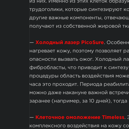
из них. Именно из этих клеток образ
трудоголики, которые синтезируют ко
другие важные компоненты, отвечающи
получают из собственной жировой тка
—
Холодный лазер PicoSure
. Особенн
нагревает кожу, поэтому позволяет р
опасности вызвать ожог. Холодный л
фибробласты, что приводит к синтезу
процедуры область воздействия может
часа это проходит. Периода реабилита
можно даже накануне важной встречи
заранее (например, за 10 дней), тогд
—
Клеточное омоложение Timeless
.
комплексного воздействия на кожу со