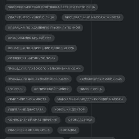
ЭНДОСКОПИЧЕСКАЯ ПОДТЯЖКА ВЕРХНЕЙ ТРЕТИ ЛИЦА
УДАЛИТЬ ВЕСНУШКИ С ЛИЦА
ВИСЦЕРАЛЬНЫЙ МАССАЖ ЖИВОТА
ОПЕРАЦИЯ ПО УДАЛЕНИЮ ГРЫЖИ ПУПОЧНОЙ
ОМОЛОЖЕНИЕ КИСТЕЙ РУК
ОПЕРАЦИЯ ПО КОРРЕКЦИИ ПОЛОВЫХ ГУБ
КОРРЕКЦИЯ ИНТИМНОЙ ЗОНЫ
ПРОЦЕДУРА ГЛУБОКОГО УВЛАЖНЕНИЯ КОЖИ
ПРОЦЕДУРЫ ДЛЯ УВЛАЖНЕНИЯ КОЖИ
УВЛАЖНЕНИЕ КОЖИ ЛИЦА
ENERPEEL
ХИМИЧЕСКИЙ ПИЛИНГ
ПИЛИНГ ЛИЦА
КРИОЛИПОЛИЗ ЖИВОТА
МАНУАЛЬНЫЙ МОДЕЛИРУЮЩИЙ МАССАЖ
УШИВАНИЕ ДИАСТАЗА
ХОРОШИЙ ДОКТОР
КОМПОЗИТНЫЙ SMAS-ЛИФТИНГ
ОТОПЛАСТИКА
УДАЛЕНИЕ КОМКОВ БИША
КОМАНДА