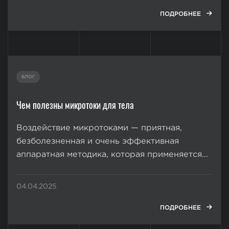
ягодиц и живота. Борьба с целлюлитом –
комплексная задача, требующая...
ПОДРОБНЕЕ
БЛОГ
Чем полезны микротоки для тела
Воздействие микротоками — приятная,
безболезненная и очень эффективная
аппаратная методика, которая применяется
для косметологических и терапевтических
процедур. Она позволяет решать широкий
04.04.2025
спектр проблем, способствует омоложению
и оздоровлению организма. Как применяются
ПОДРОБНЕЕ
микротоки для тела Микротоковая терапия,