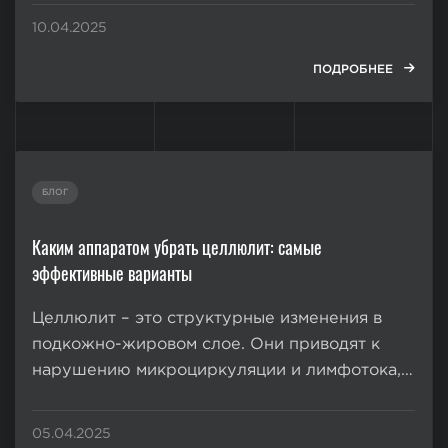
генетическая предрасположенность,
10.04.2025
возрастные изменения, лишний вес,
неправильная осанка. К счастью, существуют
ПОДРОБНЕЕ
действенные методы коррекции данного
несовершенства. Мы расскажем, как
избавиться от...
БЛОГ
Каким аппаратом убрать целлюлит: самые
эффективные варианты
Целлюлит – это структурные изменения в
подкожно-жировом слое. Они приводят к
нарушению микроциркуляции и лимфотока, а
проявляются в виде неровностей и бугорков
на коже. Чаще всего — в области бедер,
05.04.2025