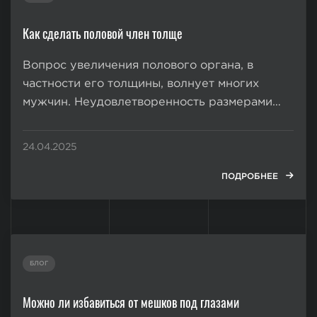
Как сделать половой член толще
Вопрос увеличения полового органа, в
частности его толщины, волнует многих
мужчин. Неудовлетворенность размерами
пениса часто становится источником
пониженной самооценки. А в некоторых
24.04.2025
случаях даже вызывает психогенную
эректильную дисфункцию. Многих мужчин
ПОДРОБНЕЕ
интересует вопрос, возможно ли сделать
член толще без операции, сопряженной...
БЛОГ
Можно ли избавиться от мешков под глазами