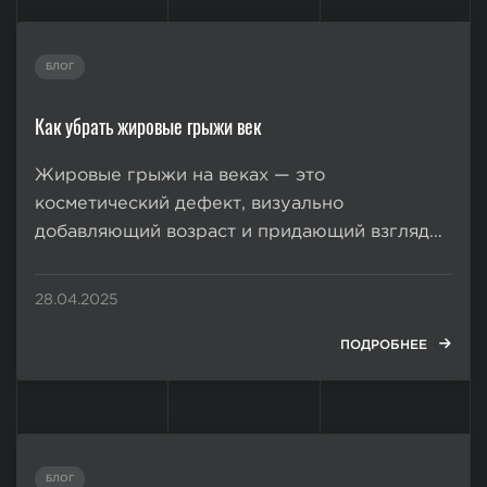
БЛОГ
Как убрать жировые грыжи век
Жировые грыжи на веках — это
косметический дефект, визуально
добавляющий возраст и придающий взгляду
тяжелое выражение. В запущенных формах
патология отнюдь не безобидна — она
28.04.2025
провоцирует неконтролируемую
слезоточивость и даже ухудшение зрения.
ПОДРОБНЕЕ
Поэтому многие люди прибегают к
хирургическому удалению
внутриорбитального...
БЛОГ