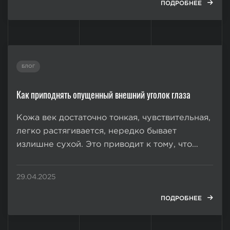
жировой ткани. Грыжи на веках могут
ПОДРОБНЕЕ
появиться и в достаточно...
БЛОГ
Как приподнять опущенный внешний уголок глаза
Кожа век достаточно тонкая, чувствительная,
легко растягивается, нередко бывает
излишне сухой. Это приводит к тому, что
даже в достаточно раннем возрасте
появляются такие проблемы, как опущенный
29.04.2025
внешний уголок глаза, «гусиные лапки»,
синдром «усталого взгляда». Эти
ПОДРОБНЕЕ
эстетические дефекты добавляют возраста
и...