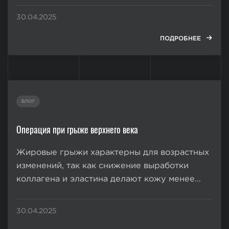
Однако силиконовый гель не выводится из
30.04.2025
организма сам, в отличие от материалов на
основе гиалуроновой кислоты. И если
ПОДРОБНЕЕ
возникли нежелательные последствия,
актуальным становится вопрос...
БЛОГ
Операция при грыже верхнего века
Жировые грыжи характерны для возрастных
изменений, так как снижение выработки
коллагена и эластина делают кожу менее
эластичной и подверженной растяжениям, и
она теряет способность поддерживать
30.04.2025
форму века и сдерживать разрастание