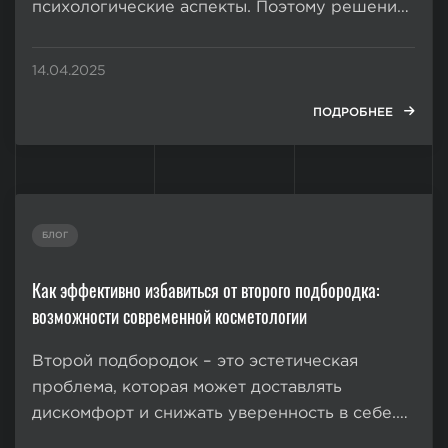
психологические аспекты. Поэтому решение
об операции требует взвешенного подхода и
четкого понимания всех нюансов. Один из
14.04.2025
ключевых вопросов, возникающих у
девушек, – это со скольких лет можно делать
ПОДРОБНЕЕ
увеличение груди. С...
БЛОГ
Как эффективно избавиться от второго подбородка:
возможности современной косметологии
Второй подбородок – это эстетическая
проблема, которая может доставлять
дискомфорт и снижать уверенность в себе.
Причины его появления разнообразны: