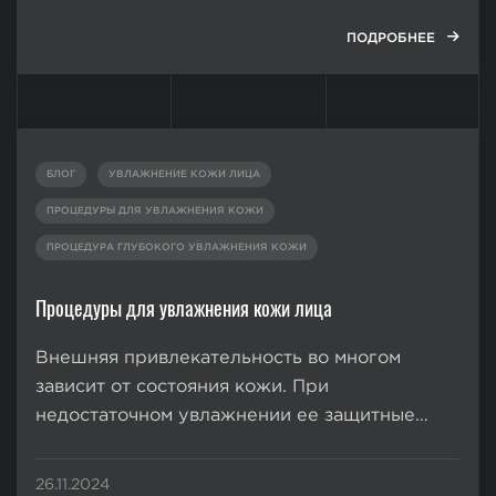
реабилитации. Поэтому аппаратные
процедуры для омоложения лица имеют
ПОДРОБНЕЕ
большую популярность среди мужчин и
женщин, желающих сохранить
привлекательную внешность и убрать
визуальные...
БЛОГ
УВЛАЖНЕНИЕ КОЖИ ЛИЦА
ПРОЦЕДУРЫ ДЛЯ УВЛАЖНЕНИЯ КОЖИ
ПРОЦЕДУРА ГЛУБОКОГО УВЛАЖНЕНИЯ КОЖИ
Процедуры для увлажнения кожи лица
Внешняя привлекательность во многом
зависит от состояния кожи. При
недостаточном увлажнении ее защитные
свойства снижаются, что приводит к
активации воспалительных процессов,
26.11.2024