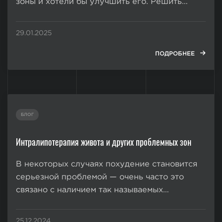
зоны и хотели бы улучшить его. Решить
имеющиеся эстетические проблемы быстро и
безопасно позволяет операция по коррекции
29.01.2025
половых губ. Она представляет собой
современную процедуру, целью проведения
ПОДРОБНЕЕ
которой является изменение формы или
размера...
БЛОГ
Интралипотерапия живота и других проблемных зон
В некоторых случаях похудение становится
серьезной проблемой — очень часто это
связано с наличием так называемых
«жировых ловушек». Это проблемные места,
в которых интенсивно накапливаются
25.12.2024