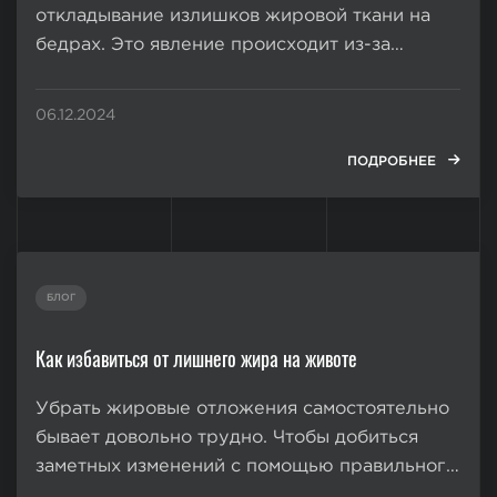
откладывание излишков жировой ткани на
бедрах. Это явление происходит из-за
гормональных колебаний и знакомо многим
как неэстетичные утолщения на внешней и
06.12.2024
внутренней стороне бедра вверху — их
называют «ушками» или «галифе». Из-за
ПОДРОБНЕЕ
особенностей женского организма...
БЛОГ
Как избавиться от лишнего жира на животе
Убрать жировые отложения самостоятельно
бывает довольно трудно. Чтобы добиться
заметных изменений с помощью правильного
питания и спорта, нужно много времени и