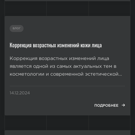
БЛОГ
Коррекция возрастных изменений кожи лица
Коррекция возрастных изменений лица
является одной из самых актуальных тем в
косметологии и современной эстетической
медицине. С течением времени кожа теряет
свою упругость и становится менее
14.12.2024
эластичной, что приводит к появлению
морщин, пигментации и других
ПОДРОБНЕЕ
нежелательных признаков старения.
Минимизировать эти...