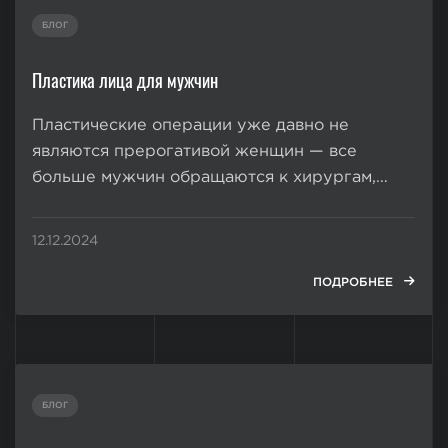
БЛОГ
Пластика лица для мужчин
Пластические операции уже давно не
являются прерогативой женщин — все
больше мужчин обращаются к хирургам,
чтобы улучшить свой внешний вид. Для
одних ухоженное, подтянутое, скульптурное
12.12.2024
лицо является обязательным атрибутом их
профессии или статуса, другие хотят
ПОДРОБНЕЕ
избавиться от эстетических дефектов из-за...
БЛОГ