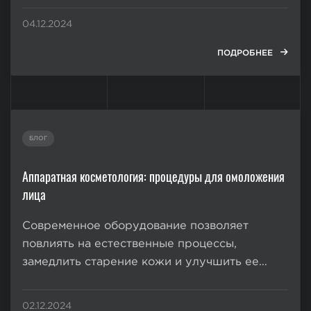
сил. Когда прикладываемые усилия не
04.12.2024
приводят к получению хорошего результата,
у желающих обрести подтянутую фигуру
ПОДРОБНЕЕ
возникает вопрос, как избавиться...
БЛОГ
Аппаратная косметология: процедуры для омоложения
лица
Современное оборудование позволяет
повлиять на естественные процессы,
замедлить старение кожи и улучшить ее
состояние без хирургического
вмешательства и продолжительной
02.12.2024