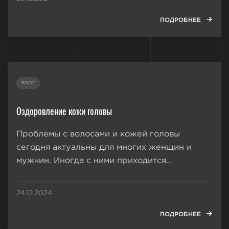
жировые отложения, при этом проработать
их с помощью диет и спорта достаточно
ПОДРОБНЕЕ
тяжело. Это зоны...
БЛОГ
Оздоровление кожи головы
Проблемы с волосами и кожей головы
сегодня актуальны для многих женщин и
мужчин. Иногда с ними приходится
безуспешно бороться годами, и все же
результат не будет удовлетворительным. На
24.12.2024
состоянии волос моментально отражаются
различные внутренние и внешние факторы, и
ПОДРОБНЕЕ
наружные средства...