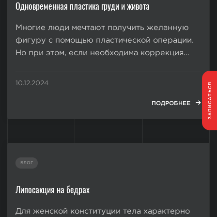
Одновременная пластика груди и живота
Многие люди мечтают получить желанную
фигуру с помощью пластической операции.
Но при этом, если необходима коррекция
сразу нескольких частей тела, им не хочется
вступать в длительный процесс
10.12.2024
ЗАПИСАТЬСЯ
преображения с комплексом операций и
последующими восстановительными
ПОДРОБНЕЕ
периодами после каждой из них. Этого...
БЛОГ
Липосакция на бедрах
Для женской конституции тела характерно