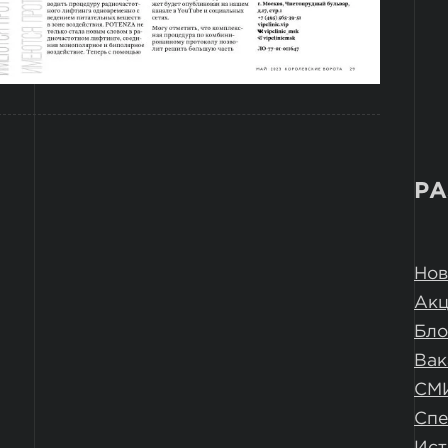
РА
Нов
Ак
Бло
Вак
СМ
Спе
Ист