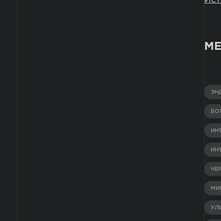
МЕ
ЭН
БО
ИН
ИН
ЧЕ
МИ
УЛ