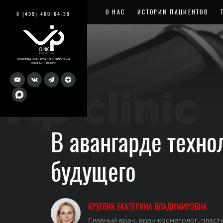
О НАС
ИСТОРИИ ПАЦИЕНТОВ
8 (499) 460-64-39
vip clinic
В авангарде техно
будущего
КРУГЛИК ЕКАТЕРИНА ВЛАДИМИРОВНА
Главный врач, врач-косметолог, пластич