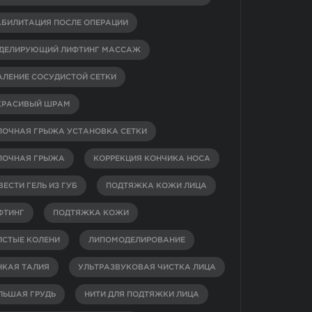
АБИЛИТАЦИЯ ПОСЛЕ ОПЕРАЦИИ
ДЕЛИРУЮЩИЙ ЛИФТИНГ МАССАЖ
АЛЕНИЕ СОСУДИСТОЙ СЕТКИ
КРАСИВЫЙ ШРАМ
ПОЧНАЯ ГРЫЖА УСТАНОВКА СЕТКИ
ПОЧНАЯ ГРЫЖА
КОРРЕКЦИЯ КОНЧИКА НОСА
ЕСТИ ГЕЛЬ ИЗ ГУБ
ПОДТЯЖКА КОЖИ ЛИЦА
ФТИНГ
ПОДТЯЖКА КОЖИ
ЛСТЫЕ КОЛЕНИ
ЛИПОМОДЕЛИРОВАНИЕ
НКАЯ ТАЛИЯ
УЛЬТРАЗВУКОВАЯ ЧИСТКА ЛИЦА
ЛЬШАЯ ГРУДЬ
НИТИ ДЛЯ ПОДТЯЖКИ ЛИЦА