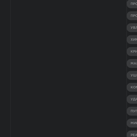
ПР
ПР
УВ
ХИ
КР
МА
УШ
КО
УД
ПУ
МИ
РЕ