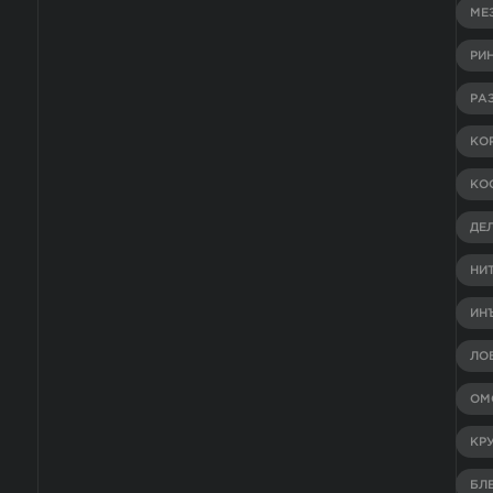
МЕ
РИ
РА
КО
КО
ДЕ
НИ
ИН
ЛО
ОМ
КР
БЛ