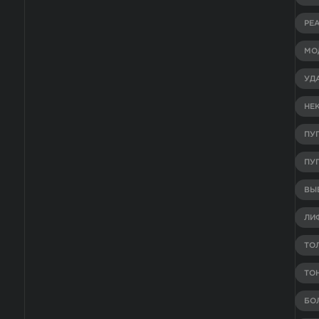
РЕ
МО
УД
НЕ
ПУ
ПУ
ВЫВ
ЛИ
ТО
ТО
БО