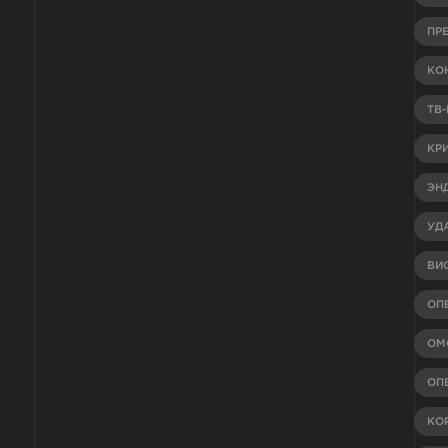
ПР
КО
ТВ
КР
ЭН
УД
ВИ
ОП
ОМ
ОП
КО