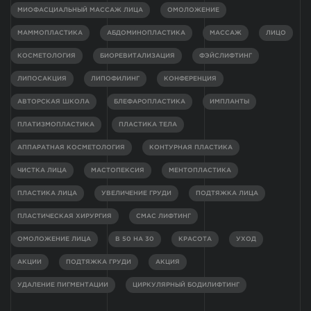
МИОФАСЦИАЛЬНЫЙ МАССАЖ ЛИЦА
ОМОЛОЖЕНИЕ
МАММОПЛАСТИКА
АБДОМИНОПЛАСТИКА
МАССАЖ
ЛИЦО
КОСМЕТОЛОГИЯ
БИОРЕВИТАЛИЗАЦИЯ
ФЭЙСЛИФТИНГ
ЛИПОСАКЦИЯ
ЛИПОФИЛИНГ
КОНФЕРЕНЦИЯ
АВТОРСКАЯ ШКОЛА
БЛЕФАРОПЛАСТИКА
ИМПЛАНТЫ
ПЛАТИЗМОПЛАСТИКА
ПЛАСТИКА ТЕЛА
АППАРАТНАЯ КОСМЕТОЛОГИЯ
КОНТУРНАЯ ПЛАСТИКА
ЧИСТКА ЛИЦА
МАСТОПЕКСИЯ
МЕНТОПЛАСТИКА
ПЛАСТИКА ЛИЦА
УВЕЛИЧЕНИЕ ГРУДИ
ПОДТЯЖКА ЛИЦА
ПЛАСТИЧЕСКАЯ ХИРУРГИЯ
СМАС ЛИФТИНГ
ОМОЛОЖЕНИЕ ЛИЦА
В 50 НА 30
КРАСОТА
УХОД
АКЦИИ
ПОДТЯЖКА ГРУДИ
АКЦИЯ
УДАЛЕНИЕ ПИГМЕНТАЦИИ
ЦИРКУЛЯРНЫЙ БОДИЛИФТИНГ