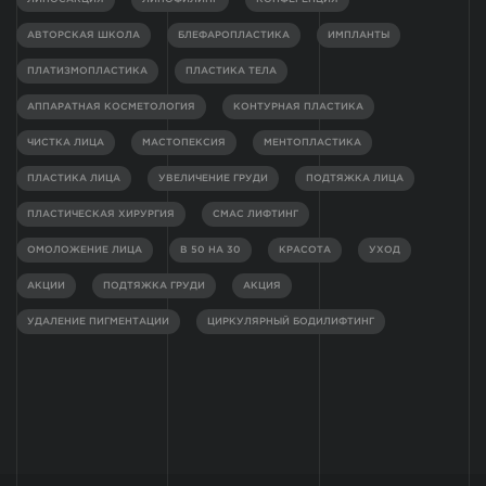
АВТОРСКАЯ ШКОЛА
БЛЕФАРОПЛАСТИКА
ИМПЛАНТЫ
ПЛАТИЗМОПЛАСТИКА
ПЛАСТИКА ТЕЛА
АППАРАТНАЯ КОСМЕТОЛОГИЯ
КОНТУРНАЯ ПЛАСТИКА
ЧИСТКА ЛИЦА
МАСТОПЕКСИЯ
МЕНТОПЛАСТИКА
ПЛАСТИКА ЛИЦА
УВЕЛИЧЕНИЕ ГРУДИ
ПОДТЯЖКА ЛИЦА
ПЛАСТИЧЕСКАЯ ХИРУРГИЯ
СМАС ЛИФТИНГ
ОМОЛОЖЕНИЕ ЛИЦА
В 50 НА 30
КРАСОТА
УХОД
АКЦИИ
ПОДТЯЖКА ГРУДИ
АКЦИЯ
УДАЛЕНИЕ ПИГМЕНТАЦИИ
ЦИРКУЛЯРНЫЙ БОДИЛИФТИНГ