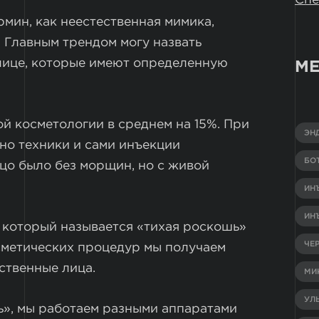
рмин, как неестественная мимика,
 Главным трендом могу назвать
 лице, которые имеют определенную
МЕ
ой косметологии в среднем на 15%. При
ЭН
но техники и сами инъекции
БО
цо было без морщин, но с живой
ИН
ИН
 который называется «тихая роскошь»
ЧЕ
осметических процедур мы получаем
ственные лица.
МИ
УЛ
ь», мы работаем разными аппаратами