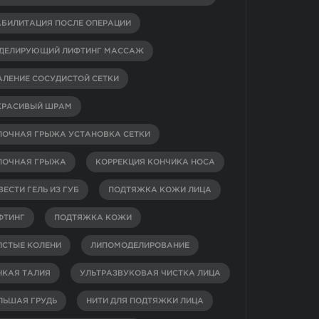
АБИЛИТАЦИЯ ПОСЛЕ ОПЕРАЦИИ
ДЕЛИРУЮЩИЙ ЛИФТИНГ МАССАЖ
АЛЕНИЕ СОСУДИСТОЙ СЕТКИ
КРАСИВЫЙ ШРАМ
ПОЧНАЯ ГРЫЖА УСТАНОВКА СЕТКИ
ПОЧНАЯ ГРЫЖА
КОРРЕКЦИЯ КОНЧИКА НОСА
ЕСТИ ГЕЛЬ ИЗ ГУБ
ПОДТЯЖКА КОЖИ ЛИЦА
ФТИНГ
ПОДТЯЖКА КОЖИ
ЛСТЫЕ КОЛЕНИ
ЛИПОМОДЕЛИРОВАНИЕ
НКАЯ ТАЛИЯ
УЛЬТРАЗВУКОВАЯ ЧИСТКА ЛИЦА
ЛЬШАЯ ГРУДЬ
НИТИ ДЛЯ ПОДТЯЖКИ ЛИЦА