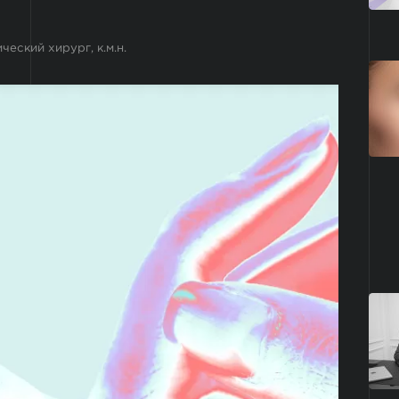
еский хирург, к.м.н.