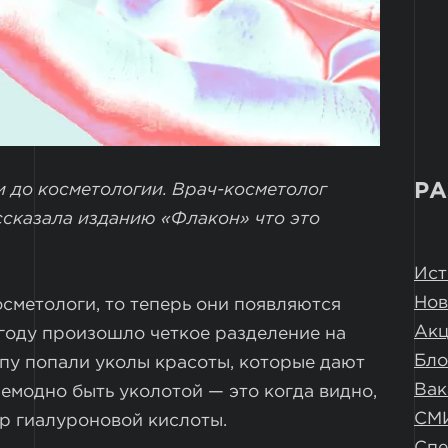
РА
и до косметологии. Врач-косметолог
сказала изданию «Флакон» что это
Ист
Нов
сметологи, то теперь они появляются
Ак
 году произошло четкое разделение на
Бло
пу попали уколы красоты, которые дают
Вак
немодно быть уколотой — это когда видно,
СМ
ер гиалуроновой кислоты.
Спе