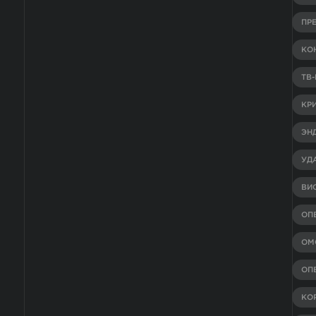
ПР
КО
ТВ
КР
ЭН
УД
ВИ
ОП
ОМ
ОП
КО