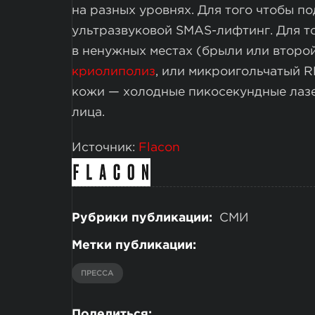
на разных уровнях. Для того чтобы п
ультразвуковой SMAS-лифтинг. Для т
в ненужных местах (брыли или второ
криолиполиз
, или микроигольчатый R
кожи — холодные пикосекундные лазе
лица.
Источник:
Flacon
Рубрики публикации:
СМИ
Метки публикации:
ПРЕССА
Поделиться: