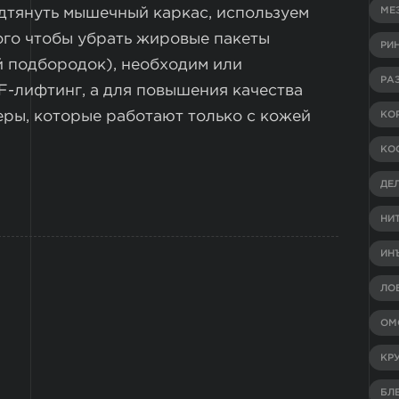
одтянуть мышечный каркас, используем
МЕ
ого чтобы убрать жировые пакеты
РИ
й подбородок), необходим или
РА
F-лифтинг, а для повышения качества
ры, которые работают только с кожей
КО
КО
ДЕ
НИ
ИН
ЛО
ОМ
КР
БЛ