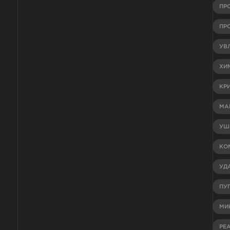
ПР
ПР
УВ
ХИ
КР
МА
УШ
КО
УД
ПУ
МИ
РЕ