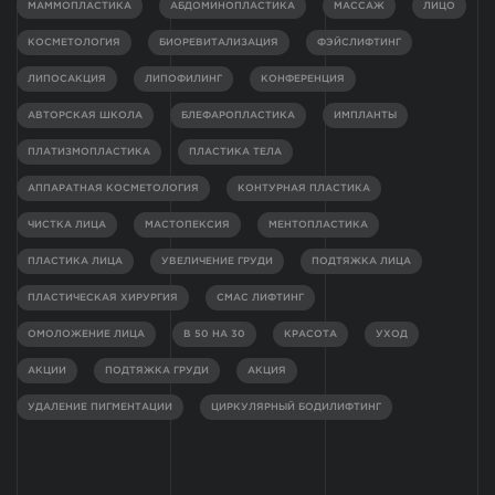
МАММОПЛАСТИКА
АБДОМИНОПЛАСТИКА
МАССАЖ
ЛИЦО
КОСМЕТОЛОГИЯ
БИОРЕВИТАЛИЗАЦИЯ
ФЭЙСЛИФТИНГ
ЛИПОСАКЦИЯ
ЛИПОФИЛИНГ
КОНФЕРЕНЦИЯ
АВТОРСКАЯ ШКОЛА
БЛЕФАРОПЛАСТИКА
ИМПЛАНТЫ
ПЛАТИЗМОПЛАСТИКА
ПЛАСТИКА ТЕЛА
АППАРАТНАЯ КОСМЕТОЛОГИЯ
КОНТУРНАЯ ПЛАСТИКА
ЧИСТКА ЛИЦА
МАСТОПЕКСИЯ
МЕНТОПЛАСТИКА
ПЛАСТИКА ЛИЦА
УВЕЛИЧЕНИЕ ГРУДИ
ПОДТЯЖКА ЛИЦА
ПЛАСТИЧЕСКАЯ ХИРУРГИЯ
СМАС ЛИФТИНГ
ОМОЛОЖЕНИЕ ЛИЦА
В 50 НА 30
КРАСОТА
УХОД
АКЦИИ
ПОДТЯЖКА ГРУДИ
АКЦИЯ
УДАЛЕНИЕ ПИГМЕНТАЦИИ
ЦИРКУЛЯРНЫЙ БОДИЛИФТИНГ