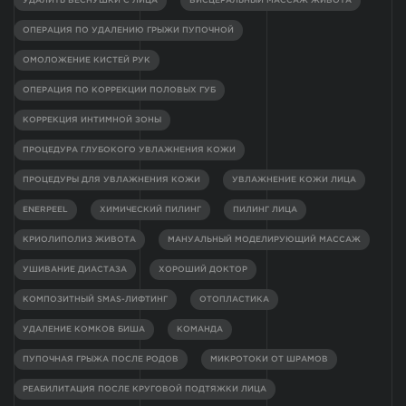
ОПЕРАЦИЯ ПО УДАЛЕНИЮ ГРЫЖИ ПУПОЧНОЙ
ОМОЛОЖЕНИЕ КИСТЕЙ РУК
ОПЕРАЦИЯ ПО КОРРЕКЦИИ ПОЛОВЫХ ГУБ
КОРРЕКЦИЯ ИНТИМНОЙ ЗОНЫ
ПРОЦЕДУРА ГЛУБОКОГО УВЛАЖНЕНИЯ КОЖИ
ПРОЦЕДУРЫ ДЛЯ УВЛАЖНЕНИЯ КОЖИ
УВЛАЖНЕНИЕ КОЖИ ЛИЦА
ENERPEEL
ХИМИЧЕСКИЙ ПИЛИНГ
ПИЛИНГ ЛИЦА
КРИОЛИПОЛИЗ ЖИВОТА
МАНУАЛЬНЫЙ МОДЕЛИРУЮЩИЙ МАССАЖ
УШИВАНИЕ ДИАСТАЗА
ХОРОШИЙ ДОКТОР
КОМПОЗИТНЫЙ SMAS-ЛИФТИНГ
ОТОПЛАСТИКА
УДАЛЕНИЕ КОМКОВ БИША
КОМАНДА
ПУПОЧНАЯ ГРЫЖА ПОСЛЕ РОДОВ
МИКРОТОКИ ОТ ШРАМОВ
РЕАБИЛИТАЦИЯ ПОСЛЕ КРУГОВОЙ ПОДТЯЖКИ ЛИЦА