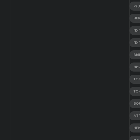
УД
НЕ
ПУ
ПУ
ВЫВ
ЛИ
ТО
ТО
БО
АТ
НЕ