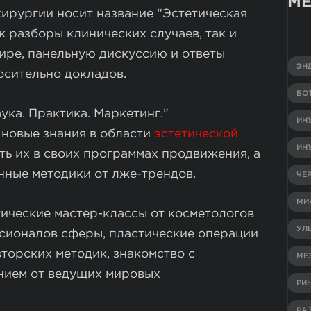
МЕ
хирургии носит название “Эстетическая
к разборы клинических случаев, так и
ире, панельную дискуссию и ответы
ЭН
осительно докладов.
БО
ука. Практика. Маркетинг.”
ИН
 новые знания в области
эстетической
ИН
ять их в своих программах продвижения, а
нные методики от лже-трендов.
ЧЕ
МИ
тические мастер-классы от косметологов
УЛ
сионалов сферы, пластические операции
вторских методик, знакомство с
МЕ
нием от ведущих мировых
РИ
РА