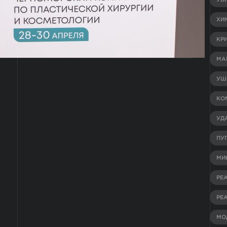
УВ
ХИ
КР
МА
УШ
КО
УД
ПУ
МИ
РЕ
РЕ
МО