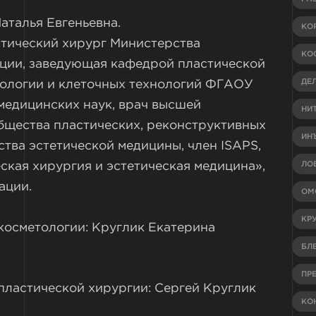
аталья Евгеньевна.
КО
тический хирург Министерства
КО
ции, заведующая кафедрой пластической
ДЕ
тологии и клеточных технологий ФГАОУ
медицинских наук, врач высшей
НИ
общества пластических, реконструктивных
ИН
ства эстетической медицины, член ISAPS,
ЛО
ская хирургия и эстетическая медицина»,
ации.
ОМ
КР
косметологии: Круглик Екатерина
БЛ
ПР
пластической хирургии: Сергей Круглик
КО