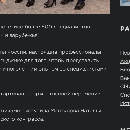
посетило более 500 специалистов
РА
и и зарубежья!
рты России, настоящие профессионалы
Нов
ленджике для того, чтобы представить
Ак
м многолетним опытом со специалистами
Бло
Вак
СМ
тартовал с торжественной церемонии
Спе
Ист
тниками выступила Мантурова Наталья
ского конгресса.