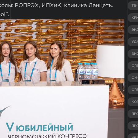
олы: РОПРЭХ, ИПХиК, клиника Ланцетъ.
ТВ
ol”.
КР
ЭН
УД
ВИ
ОП
ОМ
ОП
КО
ПР
ПР