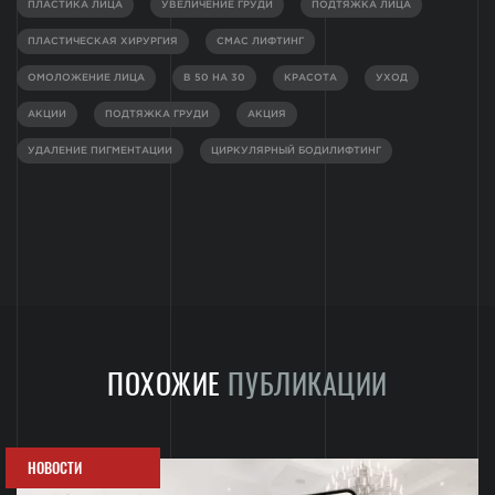
ПЛАСТИКА ЛИЦА
УВЕЛИЧЕНИЕ ГРУДИ
ПОДТЯЖКА ЛИЦА
ПЛАСТИЧЕСКАЯ ХИРУРГИЯ
СМАС ЛИФТИНГ
ОМОЛОЖЕНИЕ ЛИЦА
В 50 НА 30
КРАСОТА
УХОД
АКЦИИ
ПОДТЯЖКА ГРУДИ
АКЦИЯ
УДАЛЕНИЕ ПИГМЕНТАЦИИ
ЦИРКУЛЯРНЫЙ БОДИЛИФТИНГ
ПОХОЖИЕ
ПУБЛИКАЦИИ
НОВОСТИ