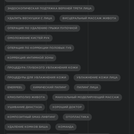
ЭНДОСКОПИЧЕСКАЯ ПОДТЯЖКА ВЕРХНЕЙ ТРЕТИ ЛИЦА
УДАЛИТЬ ВЕСНУШКИ С ЛИЦА
ВИСЦЕРАЛЬНЫЙ МАССАЖ ЖИВОТА
ОПЕРАЦИЯ ПО УДАЛЕНИЮ ГРЫЖИ ПУПОЧНОЙ
ОМОЛОЖЕНИЕ КИСТЕЙ РУК
ОПЕРАЦИЯ ПО КОРРЕКЦИИ ПОЛОВЫХ ГУБ
КОРРЕКЦИЯ ИНТИМНОЙ ЗОНЫ
ПРОЦЕДУРА ГЛУБОКОГО УВЛАЖНЕНИЯ КОЖИ
ПРОЦЕДУРЫ ДЛЯ УВЛАЖНЕНИЯ КОЖИ
УВЛАЖНЕНИЕ КОЖИ ЛИЦА
ENERPEEL
ХИМИЧЕСКИЙ ПИЛИНГ
ПИЛИНГ ЛИЦА
КРИОЛИПОЛИЗ ЖИВОТА
МАНУАЛЬНЫЙ МОДЕЛИРУЮЩИЙ МАССАЖ
УШИВАНИЕ ДИАСТАЗА
ХОРОШИЙ ДОКТОР
КОМПОЗИТНЫЙ SMAS-ЛИФТИНГ
ОТОПЛАСТИКА
УДАЛЕНИЕ КОМКОВ БИША
КОМАНДА