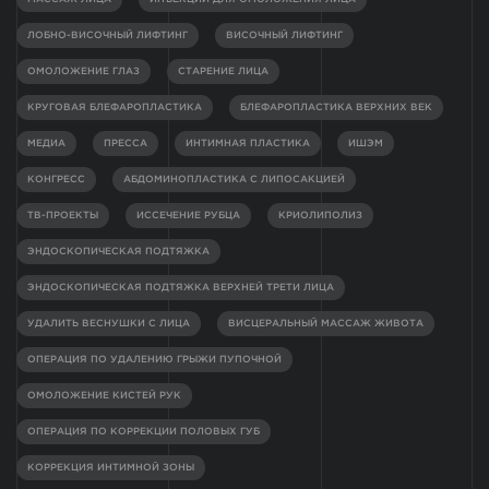
ЛОБНО-ВИСОЧНЫЙ ЛИФТИНГ
ВИСОЧНЫЙ ЛИФТИНГ
ОМОЛОЖЕНИЕ ГЛАЗ
СТАРЕНИЕ ЛИЦА
КРУГОВАЯ БЛЕФАРОПЛАСТИКА
БЛЕФАРОПЛАСТИКА ВЕРХНИХ ВЕК
МЕДИА
ПРЕССА
ИНТИМНАЯ ПЛАСТИКА
ИШЭМ
КОНГРЕСС
АБДОМИНОПЛАСТИКА С ЛИПОСАКЦИЕЙ
ТВ-ПРОЕКТЫ
ИССЕЧЕНИЕ РУБЦА
КРИОЛИПОЛИЗ
ЭНДОСКОПИЧЕСКАЯ ПОДТЯЖКА
ЭНДОСКОПИЧЕСКАЯ ПОДТЯЖКА ВЕРХНЕЙ ТРЕТИ ЛИЦА
УДАЛИТЬ ВЕСНУШКИ С ЛИЦА
ВИСЦЕРАЛЬНЫЙ МАССАЖ ЖИВОТА
ОПЕРАЦИЯ ПО УДАЛЕНИЮ ГРЫЖИ ПУПОЧНОЙ
ОМОЛОЖЕНИЕ КИСТЕЙ РУК
ОПЕРАЦИЯ ПО КОРРЕКЦИИ ПОЛОВЫХ ГУБ
КОРРЕКЦИЯ ИНТИМНОЙ ЗОНЫ