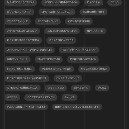
МАММОПЛАСТИКА
АБДОМИНОПЛАСТИКА
МАССАЖ
ЛИЦО
КОСМЕТОЛОГИЯ
БИОРЕВИТАЛИЗАЦИЯ
ФЭЙСЛИФТИНГ
ЛИПОСАКЦИЯ
ЛИПОФИЛИНГ
КОНФЕРЕНЦИЯ
АВТОРСКАЯ ШКОЛА
БЛЕФАРОПЛАСТИКА
ИМПЛАНТЫ
ПЛАТИЗМОПЛАСТИКА
ПЛАСТИКА ТЕЛА
АППАРАТНАЯ КОСМЕТОЛОГИЯ
КОНТУРНАЯ ПЛАСТИКА
ЧИСТКА ЛИЦА
МАСТОПЕКСИЯ
МЕНТОПЛАСТИКА
ПЛАСТИКА ЛИЦА
УВЕЛИЧЕНИЕ ГРУДИ
ПОДТЯЖКА ЛИЦА
ПЛАСТИЧЕСКАЯ ХИРУРГИЯ
СМАС ЛИФТИНГ
ОМОЛОЖЕНИЕ ЛИЦА
В 50 НА 30
КРАСОТА
УХОД
АКЦИИ
ПОДТЯЖКА ГРУДИ
АКЦИЯ
УДАЛЕНИЕ ПИГМЕНТАЦИИ
ЦИРКУЛЯРНЫЙ БОДИЛИФТИНГ