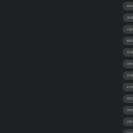
КР
ЭН
УД
ВИ
ОП
ОМ
ОП
КО
ПР
ПР
УВ