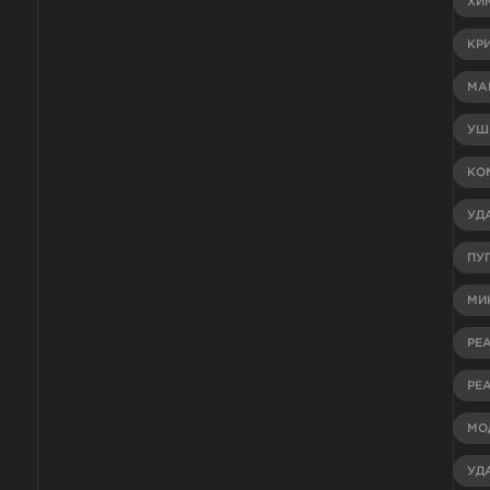
ХИ
КР
МА
УШ
КО
УД
ПУ
МИ
РЕ
РЕ
МО
УД