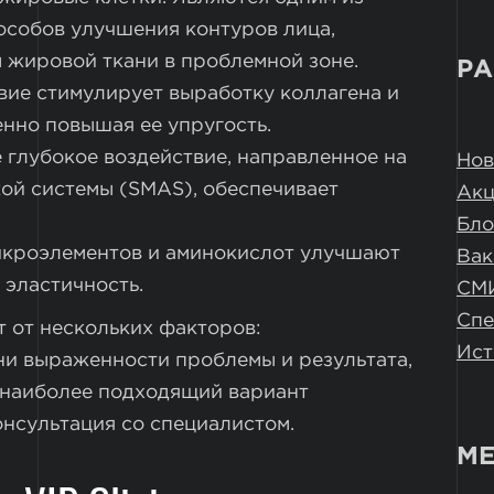
собов улучшения контуров лица,
 жировой ткани в проблемной зоне.
РА
вие стимулирует выработку коллагена и
енно повышая ее упругость.
 глубокое воздействие, направленное на
Нов
ой системы (SMAS), обеспечивает
Ак
Бло
икроэлементов и аминокислот улучшают
Вак
 эластичность.
СМ
Спе
 от нескольких факторов:
Ист
ни выраженности проблемы и результата,
 наиболее подходящий вариант
онсультация со специалистом.
МЕ