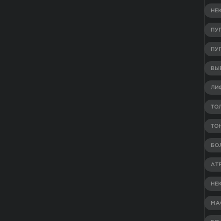
НЕ
ПУ
ПУ
ВЫВ
ЛИ
ТО
ТО
БО
АТ
НЕ
МА