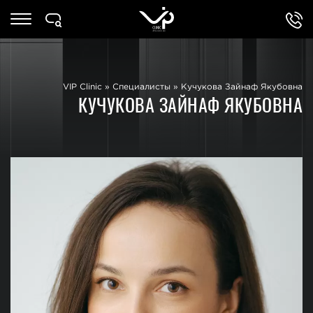
VIP Clinic
»
Специалисты
»
Кучукова Зайнаф Якубовна
КУЧУКОВА ЗАЙНАФ ЯКУБОВНА