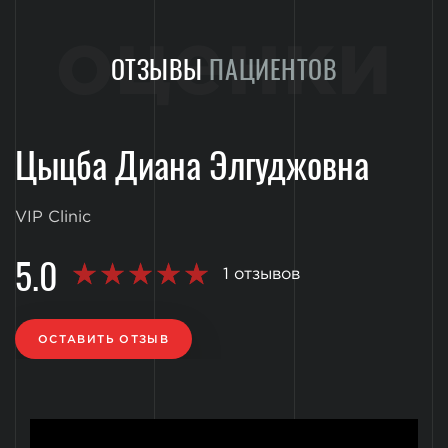
оценки
ОТЗЫВЫ
ПАЦИЕНТОВ
Цыцба Диана Элгуджовна
VIP Clinic
5.0
1 отзывов
ОСТАВИТЬ ОТЗЫВ