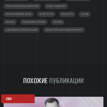
ПЛАСТИЧЕСКАЯ ХИРУРГИЯ
СМАС ЛИФТИНГ
ОМОЛОЖЕНИЕ ЛИЦА
В 50 НА 30
КРАСОТА
УХОД
АКЦИИ
ПОДТЯЖКА ГРУДИ
АКЦИЯ
УДАЛЕНИЕ ПИГМЕНТАЦИИ
ЦИРКУЛЯРНЫЙ БОДИЛИФТИНГ
ПОХОЖИЕ
ПУБЛИКАЦИИ
СМИ