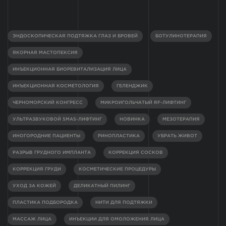
ЭНДОСКОПИЧЕСКАЯ ПОДТЯЖКА ГЛАЗ И БРОВЕЙ
БОТУЛИНОТЕРАПИЯ
ЯКОРНАЯ МАСТОПЕКСИЯ
ИНЪЕКЦИОННАЯ БИОРЕВИТАЛИЗАЦИЯ ЛИЦА
ИНЪЕКЦИОННАЯ КОСМЕТОЛОГИЯ
ГЕЛЕНДЖИК
ЧЕРНОМОРСКИЙ КОНГРЕСС
МИКРОИГОЛЬЧАТЫЙ RF-ЛИФТИНГ
УЛЬТРАЗВУКОВОЙ SMAS-ЛИФТИНГ
НОВИНКА
МЕЗОТЕРАПИЯ
ИНОГОРОДНИЕ ПАЦИЕНТЫ
РИНОПЛАСТИКА
УБРАТЬ ЖИВОТ
РАЗРЫВ ГРУДНОГО ИМПЛАНТА
КОРРЕКЦИЯ СОСКОВ
КОРРЕКЦИЯ ГРУДИ
КОСМЕТИЧЕСКИЕ ПРОЦЕДУРЫ
УХОД ЗА КОЖЕЙ
ДЕЛИКАТНЫЙ ПИЛИНГ
ПЛАСТИКА ПОДБОРОДКА
НИТИ ДЛЯ ПОДТЯЖКИ
МАССАЖ ЛИЦА
ИНЪЕКЦИИ ДЛЯ ОМОЛОЖЕНИЯ ЛИЦА