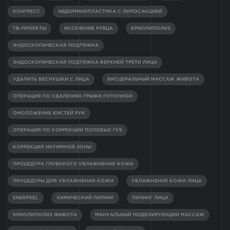
КОНГРЕСС
АБДОМИНОПЛАСТИКА С ЛИПОСАКЦИЕЙ
ТВ-ПРОЕКТЫ
ИССЕЧЕНИЕ РУБЦА
КРИОЛИПОЛИЗ
ЭНДОСКОПИЧЕСКАЯ ПОДТЯЖКА
ЭНДОСКОПИЧЕСКАЯ ПОДТЯЖКА ВЕРХНЕЙ ТРЕТИ ЛИЦА
УДАЛИТЬ ВЕСНУШКИ С ЛИЦА
ВИСЦЕРАЛЬНЫЙ МАССАЖ ЖИВОТА
ОПЕРАЦИЯ ПО УДАЛЕНИЮ ГРЫЖИ ПУПОЧНОЙ
ОМОЛОЖЕНИЕ КИСТЕЙ РУК
ОПЕРАЦИЯ ПО КОРРЕКЦИИ ПОЛОВЫХ ГУБ
КОРРЕКЦИЯ ИНТИМНОЙ ЗОНЫ
ПРОЦЕДУРА ГЛУБОКОГО УВЛАЖНЕНИЯ КОЖИ
ПРОЦЕДУРЫ ДЛЯ УВЛАЖНЕНИЯ КОЖИ
УВЛАЖНЕНИЕ КОЖИ ЛИЦА
ENERPEEL
ХИМИЧЕСКИЙ ПИЛИНГ
ПИЛИНГ ЛИЦА
КРИОЛИПОЛИЗ ЖИВОТА
МАНУАЛЬНЫЙ МОДЕЛИРУЮЩИЙ МАССАЖ