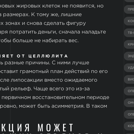
 новых жировых клеток не появится, но
ПР
 размерах. К тому же, лишние
КО
х зонах и снова сделать фигуру
ря потратить деньги, сначала наладьте
ТВ
тобы больше не набирать вес.
КР
ЛЯЕТ ОТ ЦЕЛЛЮЛИТА
ЭН
ть разные причины. С ними лучше
УД
оставит грамотный план действий по его
осле липосакции вместо ожидаемого
ВИ
тый рельеф. Чаще всего это из-за
ОП
В первичном восстановительном периоде
ОМ
еровно, может быть асимметрия. В таком
ОП
АКЦИЯ МОЖЕТ
КО