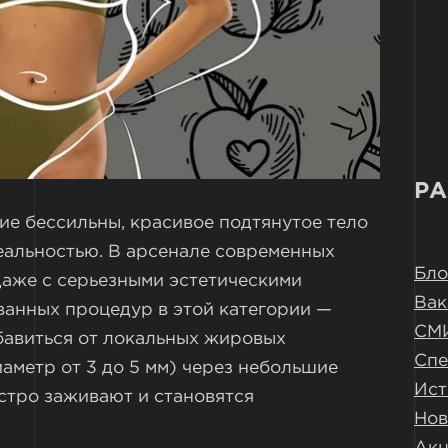
РА
ие бессильны, красивое подтянутое тело
еальностью. В арсенале современных
Бло
 даже с серьезными эстетическими
Вак
ванных процедур в этой категории —
СМ
бавиться от локальных жировых
Спе
аметр от 3 до 5 мм) через небольшие
Ист
стро заживают и становятся
Нов
Ак