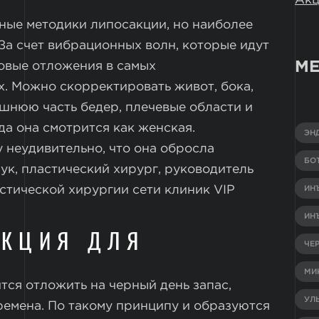
ные методики липосакции, но наиболее
За счет вибрационных волн, которые идут
МЕ
ровые отложения в самых
х. Можно скорректировать живот, бока,
шнюю часть бедер, плечевые области и
да она смотрится как женская.
ЭН
 неудивительно, что она обросла
БО
ук, пластический хирург, руководитель
стической хирургии сети клиник VIP
ИН
ИН
АКЦИЯ ДЛЯ
ЧЕ
МИ
тся отложить на черный день запас,
УЛ
ремена. По такому принципу и образуются