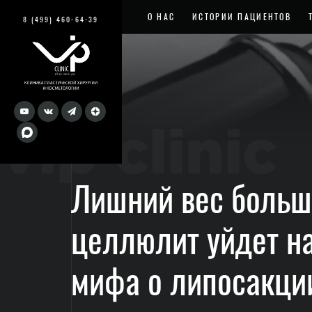
О НАС
ИСТОРИИ ПАЦИЕНТОВ
8 (499) 460-64-39
vip clinic
Лишний вес больше
целлюлит уйдет на
мифа о липосакци