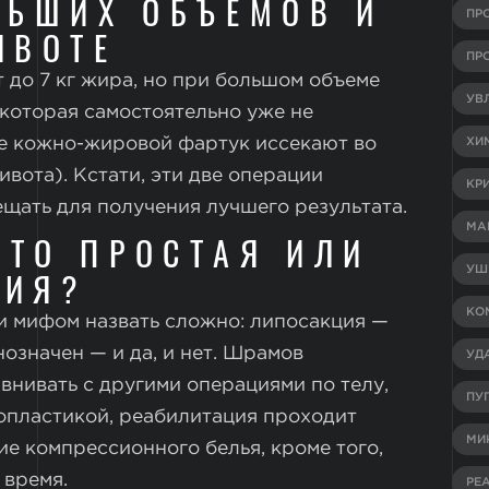
ЛЬШИХ ОБЪЕМОВ И
ПР
ИВОТЕ
ПР
 до 7 кг жира, но при большом объеме
УВ
 которая самостоятельно уже не
же кожно-жировой фартук иссекают во
ХИ
вота). Кстати, эти две операции
КР
щать для получения лучшего результата.
МА
ТО ПРОСТАЯ ИЛИ
УШ
ЦИЯ?
КО
 и мифом назвать сложно: липосакция —
нозначен — и да, и нет. Шрамов
УД
авнивать с другими операциями по телу,
ПУ
опластикой, реабилитация проходит
МИ
ие компрессионного белья, кроме того,
 время.
РЕ