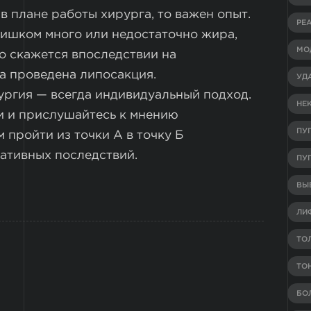
в плане работы хирурга, то важен опыт.
РЕ
слишком много или недостаточно жира,
МО
о скажется впоследствии на
ла проведена липосакция.
УД
рургия — всегда индивидуальный подход.
НЕ
и и прислушайтесь к мнению
ПУ
 пройти из точки А в точку Б
гативных последствий.
ПУ
ВЫВ
ЛИ
ТО
ТО
БО