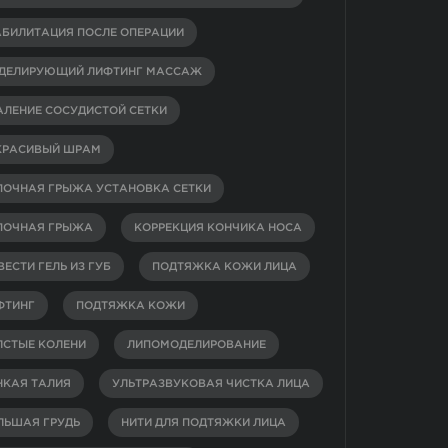
АБИЛИТАЦИЯ ПОСЛЕ ОПЕРАЦИИ
ДЕЛИРУЮЩИЙ ЛИФТИНГ МАССАЖ
АЛЕНИЕ СОСУДИСТОЙ СЕТКИ
КРАСИВЫЙ ШРАМ
ПОЧНАЯ ГРЫЖА УСТАНОВКА СЕТКИ
ПОЧНАЯ ГРЫЖА
КОРРЕКЦИЯ КОНЧИКА НОСА
ЕСТИ ГЕЛЬ ИЗ ГУБ
ПОДТЯЖКА КОЖИ ЛИЦА
ФТИНГ
ПОДТЯЖКА КОЖИ
ЛСТЫЕ КОЛЕНИ
ЛИПОМОДЕЛИРОВАНИЕ
НКАЯ ТАЛИЯ
УЛЬТРАЗВУКОВАЯ ЧИСТКА ЛИЦА
ЛЬШАЯ ГРУДЬ
НИТИ ДЛЯ ПОДТЯЖКИ ЛИЦА