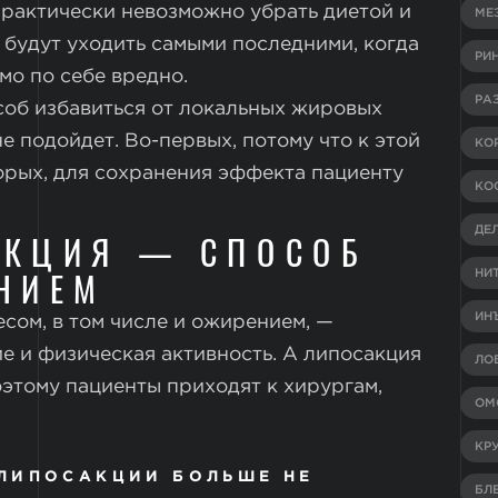
практически невозможно убрать диетой и
МЕ
 будут уходить самыми последними, когда
РИ
амо по себе вредно.
РА
об избавиться от локальных жировых
е подойдет. Во-первых, потому что к этой
КО
торых, для сохранения эффекта пациенту
КО
ДЕ
АКЦИЯ — СПОСОБ
НИЕМ
НИ
ИН
сом, в том числе и ожирением, —
е и физическая активность. А липосакция
ЛО
оэтому пациенты приходят к хирургам,
ОМ
КР
 ЛИПОСАКЦИИ БОЛЬШЕ НЕ
БЛ