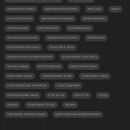
МАММОПЛАСТИКА
АБДОМИНОПЛАСТИКА
МАССАЖ
ЛИЦО
КОСМЕТОЛОГИЯ
БИОРЕВИТАЛИЗАЦИЯ
ФЭЙСЛИФТИНГ
ЛИПОСАКЦИЯ
ЛИПОФИЛИНГ
КОНФЕРЕНЦИЯ
АВТОРСКАЯ ШКОЛА
БЛЕФАРОПЛАСТИКА
ИМПЛАНТЫ
ПЛАТИЗМОПЛАСТИКА
ПЛАСТИКА ТЕЛА
АППАРАТНАЯ КОСМЕТОЛОГИЯ
КОНТУРНАЯ ПЛАСТИКА
ЧИСТКА ЛИЦА
МАСТОПЕКСИЯ
МЕНТОПЛАСТИКА
ПЛАСТИКА ЛИЦА
УВЕЛИЧЕНИЕ ГРУДИ
ПОДТЯЖКА ЛИЦА
ПЛАСТИЧЕСКАЯ ХИРУРГИЯ
СМАС ЛИФТИНГ
ОМОЛОЖЕНИЕ ЛИЦА
В 50 НА 30
КРАСОТА
УХОД
АКЦИИ
ПОДТЯЖКА ГРУДИ
АКЦИЯ
УДАЛЕНИЕ ПИГМЕНТАЦИИ
ЦИРКУЛЯРНЫЙ БОДИЛИФТИНГ