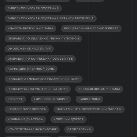
ЭНДОСКОПИЧЕСКАЯ ПОДТЯЖКА
ЭНДОСКОПИЧЕСКАЯ ПОДТЯЖКА ВЕРХНЕЙ ТРЕТИ ЛИЦА
УДАЛИТЬ ВЕСНУШКИ С ЛИЦА
ВИСЦЕРАЛЬНЫЙ МАССАЖ ЖИВОТА
ОПЕРАЦИЯ ПО УДАЛЕНИЮ ГРЫЖИ ПУПОЧНОЙ
ОМОЛОЖЕНИЕ КИСТЕЙ РУК
ОПЕРАЦИЯ ПО КОРРЕКЦИИ ПОЛОВЫХ ГУБ
КОРРЕКЦИЯ ИНТИМНОЙ ЗОНЫ
ПРОЦЕДУРА ГЛУБОКОГО УВЛАЖНЕНИЯ КОЖИ
ПРОЦЕДУРЫ ДЛЯ УВЛАЖНЕНИЯ КОЖИ
УВЛАЖНЕНИЕ КОЖИ ЛИЦА
ENERPEEL
ХИМИЧЕСКИЙ ПИЛИНГ
ПИЛИНГ ЛИЦА
КРИОЛИПОЛИЗ ЖИВОТА
МАНУАЛЬНЫЙ МОДЕЛИРУЮЩИЙ МАССАЖ
УШИВАНИЕ ДИАСТАЗА
ХОРОШИЙ ДОКТОР
КОМПОЗИТНЫЙ SMAS-ЛИФТИНГ
ОТОПЛАСТИКА