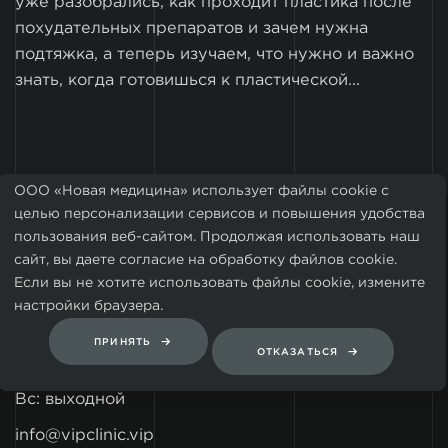
уже разобрались, как проходит пластика после
похудательных препаратов и зачем нужна
подтяжка, а теперь изучаем, что нужно и важно
знать, когда готовишься к пластической...
ООО «Новая медицина» использует файлы cookie с
целью персонализации сервисов и повышения удобства
пользования веб-сайтом. Продолжая использовать наш
ОТПРАВИТЬ
СООБЩЕНИЕ
сайт, вы даете согласие на обработку файлов cookie.
Если вы не хотите использовать файлы cookie, измените
настройки браузера.
8 (499) 460-64-39
ПРИНЯТЬ
ОТКАЗАТЬСЯ
Пн-Сб: 10.00-21.00
Вс: выходной
info@vipclinic.vip