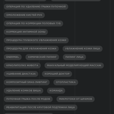
ОПЕРАЦИЯ ПО УДАЛЕНИЮ ГРЫЖИ ПУПОЧНОЙ
ОМОЛОЖЕНИЕ КИСТЕЙ РУК
ОПЕРАЦИЯ ПО КОРРЕКЦИИ ПОЛОВЫХ ГУБ
КОРРЕКЦИЯ ИНТИМНОЙ ЗОНЫ
ПРОЦЕДУРА ГЛУБОКОГО УВЛАЖНЕНИЯ КОЖИ
ПРОЦЕДУРЫ ДЛЯ УВЛАЖНЕНИЯ КОЖИ
УВЛАЖНЕНИЕ КОЖИ ЛИЦА
ENERPEEL
ХИМИЧЕСКИЙ ПИЛИНГ
ПИЛИНГ ЛИЦА
КРИОЛИПОЛИЗ ЖИВОТА
МАНУАЛЬНЫЙ МОДЕЛИРУЮЩИЙ МАССАЖ
УШИВАНИЕ ДИАСТАЗА
ХОРОШИЙ ДОКТОР
КОМПОЗИТНЫЙ SMAS-ЛИФТИНГ
ОТОПЛАСТИКА
УДАЛЕНИЕ КОМКОВ БИША
КОМАНДА
ПУПОЧНАЯ ГРЫЖА ПОСЛЕ РОДОВ
МИКРОТОКИ ОТ ШРАМОВ
РЕАБИЛИТАЦИЯ ПОСЛЕ КРУГОВОЙ ПОДТЯЖКИ ЛИЦА