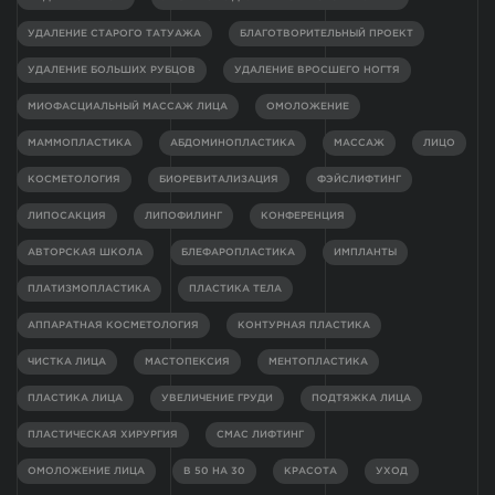
УДАЛЕНИЕ СТАРОГО ТАТУАЖА
БЛАГОТВОРИТЕЛЬНЫЙ ПРОЕКТ
УДАЛЕНИЕ БОЛЬШИХ РУБЦОВ
УДАЛЕНИЕ ВРОСШЕГО НОГТЯ
МИОФАСЦИАЛЬНЫЙ МАССАЖ ЛИЦА
ОМОЛОЖЕНИЕ
МАММОПЛАСТИКА
АБДОМИНОПЛАСТИКА
МАССАЖ
ЛИЦО
КОСМЕТОЛОГИЯ
БИОРЕВИТАЛИЗАЦИЯ
ФЭЙСЛИФТИНГ
ЛИПОСАКЦИЯ
ЛИПОФИЛИНГ
КОНФЕРЕНЦИЯ
АВТОРСКАЯ ШКОЛА
БЛЕФАРОПЛАСТИКА
ИМПЛАНТЫ
ПЛАТИЗМОПЛАСТИКА
ПЛАСТИКА ТЕЛА
АППАРАТНАЯ КОСМЕТОЛОГИЯ
КОНТУРНАЯ ПЛАСТИКА
ЧИСТКА ЛИЦА
МАСТОПЕКСИЯ
МЕНТОПЛАСТИКА
ПЛАСТИКА ЛИЦА
УВЕЛИЧЕНИЕ ГРУДИ
ПОДТЯЖКА ЛИЦА
ПЛАСТИЧЕСКАЯ ХИРУРГИЯ
СМАС ЛИФТИНГ
ОМОЛОЖЕНИЕ ЛИЦА
В 50 НА 30
КРАСОТА
УХОД