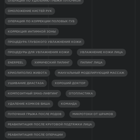
ОПЕРАЦИЯ ПО УДАЛЕНИЮ ГРЫЖИ ПУПОЧНОЙ
ОМОЛОЖЕНИЕ КИСТЕЙ РУК
ОПЕРАЦИЯ ПО КОРРЕКЦИИ ПОЛОВЫХ ГУБ
КОРРЕКЦИЯ ИНТИМНОЙ ЗОНЫ
ПРОЦЕДУРА ГЛУБОКОГО УВЛАЖНЕНИЯ КОЖИ
ПРОЦЕДУРЫ ДЛЯ УВЛАЖНЕНИЯ КОЖИ
УВЛАЖНЕНИЕ КОЖИ ЛИЦА
ENERPEEL
ХИМИЧЕСКИЙ ПИЛИНГ
ПИЛИНГ ЛИЦА
КРИОЛИПОЛИЗ ЖИВОТА
МАНУАЛЬНЫЙ МОДЕЛИРУЮЩИЙ МАССАЖ
УШИВАНИЕ ДИАСТАЗА
ХОРОШИЙ ДОКТОР
КОМПОЗИТНЫЙ SMAS-ЛИФТИНГ
ОТОПЛАСТИКА
УДАЛЕНИЕ КОМКОВ БИША
КОМАНДА
ПУПОЧНАЯ ГРЫЖА ПОСЛЕ РОДОВ
МИКРОТОКИ ОТ ШРАМОВ
РЕАБИЛИТАЦИЯ ПОСЛЕ КРУГОВОЙ ПОДТЯЖКИ ЛИЦА
РЕАБИЛИТАЦИЯ ПОСЛЕ ОПЕРАЦИИ