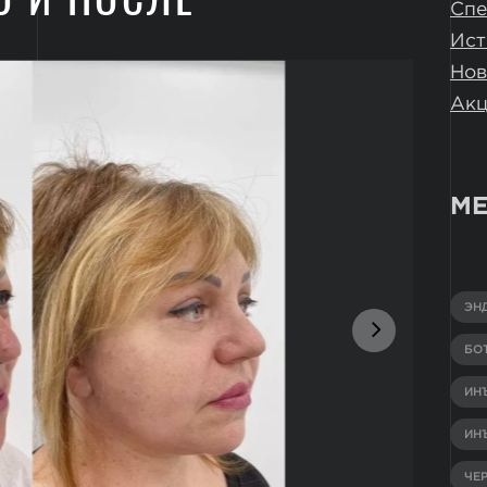
Спе
Ист
Нов
Ак
МЕ
ЭН
БО
ИН
ИН
ЧЕ