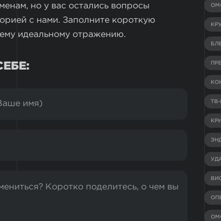
еменам, но у вас остались вопросы
ОМ
орией с нами. Заполните короткую
КР
ашему идеальному отражению.
БЛ
ПР
ЕБЕ:
КО
ТВ
КР
ЭН
УД
ВИ
ОП
ОМ