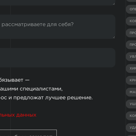
ОП
КО
ПР
ПР
УВ
ХИ
обязывает —
КР
нашими специалистами,
МА
рос и предложат лучшее решение.
УШ
льных данных
КО
УД