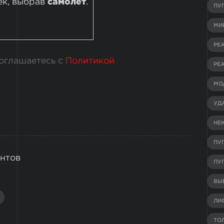
ек, выбрав
самолет
.
ПУ
МИ
РЕ
соглашаетесь с
Политикой
РЕ
МО
УД
НЕ
ПУ
нтов
ПУ
ВЫВ
ЛИ
ТО