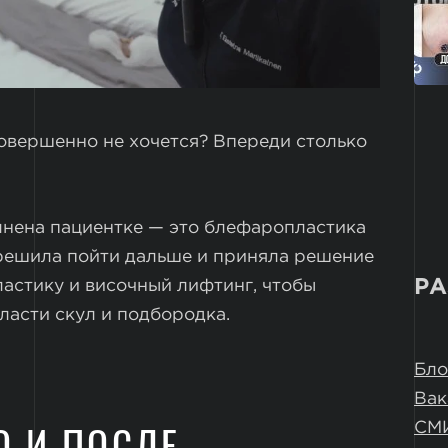
 совершенно не хочется? Впереди столько
лнена пациентке — это блефаропластика
 решила пойти дальше и приняла решение
РА
астику и височный лифтинг, чтобы
ласти скул и подбородка.
Бло
Вак
О И ПОСЛЕ
СМ