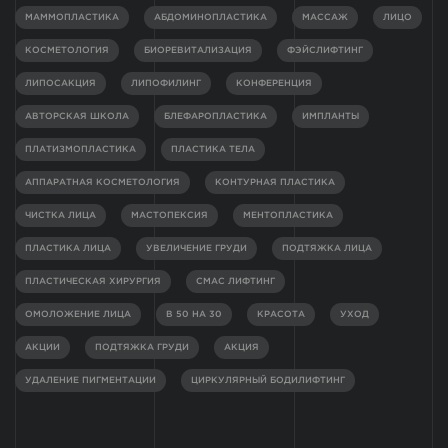
МАММОПЛАСТИКА
АБДОМИНОПЛАСТИКА
МАССАЖ
ЛИЦО
КОСМЕТОЛОГИЯ
БИОРЕВИТАЛИЗАЦИЯ
ФЭЙСЛИФТИНГ
ЛИПОСАКЦИЯ
ЛИПОФИЛИНГ
КОНФЕРЕНЦИЯ
АВТОРСКАЯ ШКОЛА
БЛЕФАРОПЛАСТИКА
ИМПЛАНТЫ
ПЛАТИЗМОПЛАСТИКА
ПЛАСТИКА ТЕЛА
АППАРАТНАЯ КОСМЕТОЛОГИЯ
КОНТУРНАЯ ПЛАСТИКА
ЧИСТКА ЛИЦА
МАСТОПЕКСИЯ
МЕНТОПЛАСТИКА
ПЛАСТИКА ЛИЦА
УВЕЛИЧЕНИЕ ГРУДИ
ПОДТЯЖКА ЛИЦА
ПЛАСТИЧЕСКАЯ ХИРУРГИЯ
СМАС ЛИФТИНГ
ОМОЛОЖЕНИЕ ЛИЦА
В 50 НА 30
КРАСОТА
УХОД
АКЦИИ
ПОДТЯЖКА ГРУДИ
АКЦИЯ
УДАЛЕНИЕ ПИГМЕНТАЦИИ
ЦИРКУЛЯРНЫЙ БОДИЛИФТИНГ