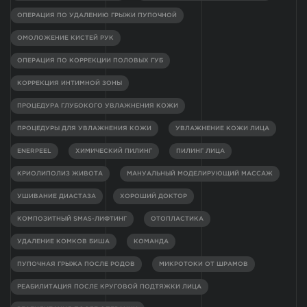
ОПЕРАЦИЯ ПО УДАЛЕНИЮ ГРЫЖИ ПУПОЧНОЙ
ОМОЛОЖЕНИЕ КИСТЕЙ РУК
ОПЕРАЦИЯ ПО КОРРЕКЦИИ ПОЛОВЫХ ГУБ
КОРРЕКЦИЯ ИНТИМНОЙ ЗОНЫ
ПРОЦЕДУРА ГЛУБОКОГО УВЛАЖНЕНИЯ КОЖИ
ПРОЦЕДУРЫ ДЛЯ УВЛАЖНЕНИЯ КОЖИ
УВЛАЖНЕНИЕ КОЖИ ЛИЦА
ENERPEEL
ХИМИЧЕСКИЙ ПИЛИНГ
ПИЛИНГ ЛИЦА
КРИОЛИПОЛИЗ ЖИВОТА
МАНУАЛЬНЫЙ МОДЕЛИРУЮЩИЙ МАССАЖ
УШИВАНИЕ ДИАСТАЗА
ХОРОШИЙ ДОКТОР
КОМПОЗИТНЫЙ SMAS-ЛИФТИНГ
ОТОПЛАСТИКА
УДАЛЕНИЕ КОМКОВ БИША
КОМАНДА
ПУПОЧНАЯ ГРЫЖА ПОСЛЕ РОДОВ
МИКРОТОКИ ОТ ШРАМОВ
РЕАБИЛИТАЦИЯ ПОСЛЕ КРУГОВОЙ ПОДТЯЖКИ ЛИЦА