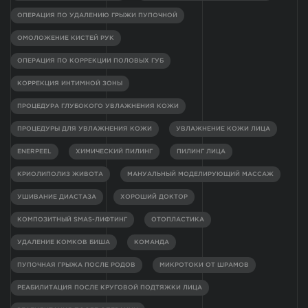
ОПЕРАЦИЯ ПО УДАЛЕНИЮ ГРЫЖИ ПУПОЧНОЙ
ОМОЛОЖЕНИЕ КИСТЕЙ РУК
ОПЕРАЦИЯ ПО КОРРЕКЦИИ ПОЛОВЫХ ГУБ
КОРРЕКЦИЯ ИНТИМНОЙ ЗОНЫ
ПРОЦЕДУРА ГЛУБОКОГО УВЛАЖНЕНИЯ КОЖИ
ПРОЦЕДУРЫ ДЛЯ УВЛАЖНЕНИЯ КОЖИ
УВЛАЖНЕНИЕ КОЖИ ЛИЦА
ENERPEEL
ХИМИЧЕСКИЙ ПИЛИНГ
ПИЛИНГ ЛИЦА
КРИОЛИПОЛИЗ ЖИВОТА
МАНУАЛЬНЫЙ МОДЕЛИРУЮЩИЙ МАССАЖ
УШИВАНИЕ ДИАСТАЗА
ХОРОШИЙ ДОКТОР
КОМПОЗИТНЫЙ SMAS-ЛИФТИНГ
ОТОПЛАСТИКА
УДАЛЕНИЕ КОМКОВ БИША
КОМАНДА
ПУПОЧНАЯ ГРЫЖА ПОСЛЕ РОДОВ
МИКРОТОКИ ОТ ШРАМОВ
РЕАБИЛИТАЦИЯ ПОСЛЕ КРУГОВОЙ ПОДТЯЖКИ ЛИЦА