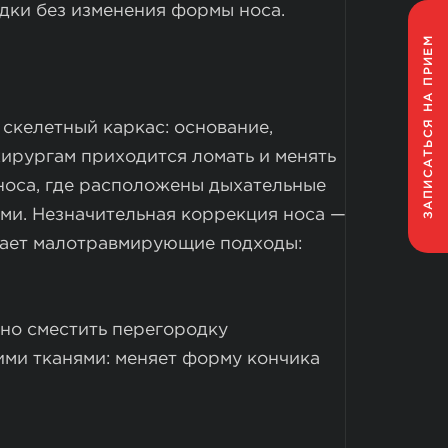
дки без изменения формы носа.
НА ПРИЕМ
ЗАПИСАТЬСЯ
 скелетный каркас: основание,
хирургам приходится ломать и менять
носа, где расположены дыхательные
ми. Незначительная коррекция носа —
агает малотравмирующие подходы:
чно сместить перегородку
кими тканями: меняет форму кончика