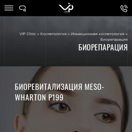
VIP Clinic
»
Косметология
»
Инъекционная косметология
»
Биорепарация
БИОРЕПАРАЦИЯ
БИОРЕВИТАЛИЗАЦИЯ MESO-
WHARTON P199