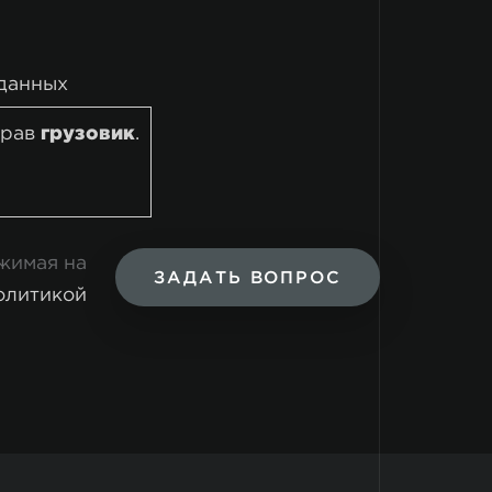
данных
брав
грузовик
.
ажимая на
ЗАДАТЬ ВОПРОС
олитикой