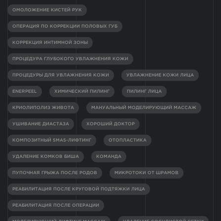
ОМОЛОЖЕНИЕ КИСТЕЙ РУК
ОПЕРАЦИЯ ПО КОРРЕКЦИИ ПОЛОВЫХ ГУБ
КОРРЕКЦИЯ ИНТИМНОЙ ЗОНЫ
ПРОЦЕДУРА ГЛУБОКОГО УВЛАЖНЕНИЯ КОЖИ
ПРОЦЕДУРЫ ДЛЯ УВЛАЖНЕНИЯ КОЖИ
УВЛАЖНЕНИЕ КОЖИ ЛИЦА
ENERPEEL
ХИМИЧЕСКИЙ ПИЛИНГ
ПИЛИНГ ЛИЦА
КРИОЛИПОЛИЗ ЖИВОТА
МАНУАЛЬНЫЙ МОДЕЛИРУЮЩИЙ МАССАЖ
УШИВАНИЕ ДИАСТАЗА
ХОРОШИЙ ДОКТОР
КОМПОЗИТНЫЙ SMAS-ЛИФТИНГ
ОТОПЛАСТИКА
УДАЛЕНИЕ КОМКОВ БИША
КОМАНДА
ПУПОЧНАЯ ГРЫЖА ПОСЛЕ РОДОВ
МИКРОТОКИ ОТ ШРАМОВ
РЕАБИЛИТАЦИЯ ПОСЛЕ КРУГОВОЙ ПОДТЯЖКИ ЛИЦА
РЕАБИЛИТАЦИЯ ПОСЛЕ ОПЕРАЦИИ