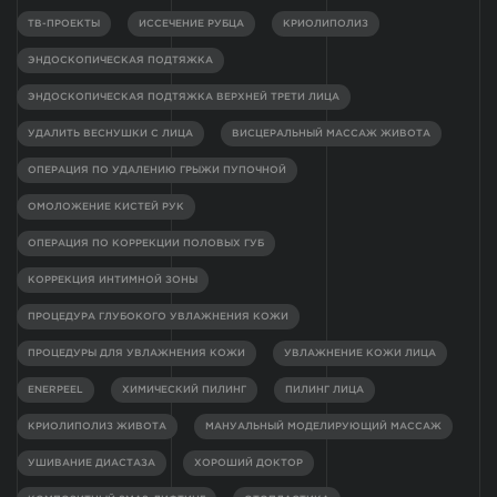
ТВ-ПРОЕКТЫ
ИССЕЧЕНИЕ РУБЦА
КРИОЛИПОЛИЗ
ЭНДОСКОПИЧЕСКАЯ ПОДТЯЖКА
ЭНДОСКОПИЧЕСКАЯ ПОДТЯЖКА ВЕРХНЕЙ ТРЕТИ ЛИЦА
УДАЛИТЬ ВЕСНУШКИ С ЛИЦА
ВИСЦЕРАЛЬНЫЙ МАССАЖ ЖИВОТА
ОПЕРАЦИЯ ПО УДАЛЕНИЮ ГРЫЖИ ПУПОЧНОЙ
ОМОЛОЖЕНИЕ КИСТЕЙ РУК
ОПЕРАЦИЯ ПО КОРРЕКЦИИ ПОЛОВЫХ ГУБ
КОРРЕКЦИЯ ИНТИМНОЙ ЗОНЫ
ПРОЦЕДУРА ГЛУБОКОГО УВЛАЖНЕНИЯ КОЖИ
ПРОЦЕДУРЫ ДЛЯ УВЛАЖНЕНИЯ КОЖИ
УВЛАЖНЕНИЕ КОЖИ ЛИЦА
ENERPEEL
ХИМИЧЕСКИЙ ПИЛИНГ
ПИЛИНГ ЛИЦА
КРИОЛИПОЛИЗ ЖИВОТА
МАНУАЛЬНЫЙ МОДЕЛИРУЮЩИЙ МАССАЖ
УШИВАНИЕ ДИАСТАЗА
ХОРОШИЙ ДОКТОР