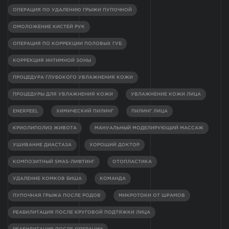
ОПЕРАЦИЯ ПО УДАЛЕНИЮ ГРЫЖИ ПУПОЧНОЙ
ОМОЛОЖЕНИЕ КИСТЕЙ РУК
ОПЕРАЦИЯ ПО КОРРЕКЦИИ ПОЛОВЫХ ГУБ
КОРРЕКЦИЯ ИНТИМНОЙ ЗОНЫ
ПРОЦЕДУРА ГЛУБОКОГО УВЛАЖНЕНИЯ КОЖИ
ПРОЦЕДУРЫ ДЛЯ УВЛАЖНЕНИЯ КОЖИ
УВЛАЖНЕНИЕ КОЖИ ЛИЦА
ENERPEEL
ХИМИЧЕСКИЙ ПИЛИНГ
ПИЛИНГ ЛИЦА
КРИОЛИПОЛИЗ ЖИВОТА
МАНУАЛЬНЫЙ МОДЕЛИРУЮЩИЙ МАССАЖ
УШИВАНИЕ ДИАСТАЗА
ХОРОШИЙ ДОКТОР
КОМПОЗИТНЫЙ SMAS-ЛИФТИНГ
ОТОПЛАСТИКА
УДАЛЕНИЕ КОМКОВ БИША
КОМАНДА
ПУПОЧНАЯ ГРЫЖА ПОСЛЕ РОДОВ
МИКРОТОКИ ОТ ШРАМОВ
РЕАБИЛИТАЦИЯ ПОСЛЕ КРУГОВОЙ ПОДТЯЖКИ ЛИЦА